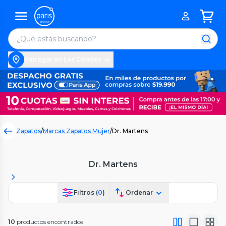
Entregar en Las Condes
Zapatos
/
Marcas Zapatos Mujer
/
Dr. Martens
Dr. Martens
Filtros (
0
)
Ordenar
10
productos encontrados