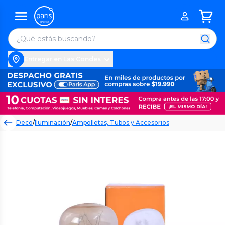
Entregar en Las Condes
Deco
/
Iluminación
/
Ampolletas, Tubos y Accesorios