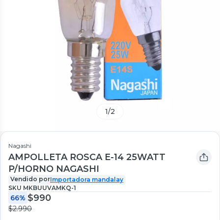
1
/
2
Nagashi
AMPOLLETA ROSCA E-14 25WATT
P/HORNO NAGASHI
Vendido por
Importadora mandalay
SKU
MKBUUVAMKQ-1
$990
66%
$2.990