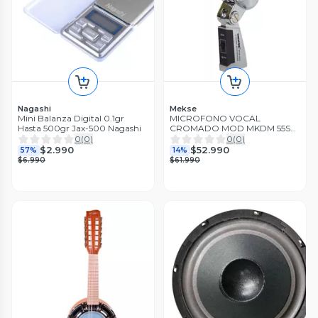
Nagashi
Mekse
Mini Balanza Digital 0.1gr
MICROFONO VOCAL
Hasta 500gr Jax-500 Nagashi
CROMADO MOD MKDM 55SH
MEKSE
0
(
0
)
0
(
0
)
$2.990
$52.990
57%
14%
$6.990
$61.990