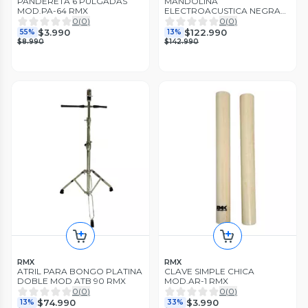
PANDERETA 6 PULGADAS
MANDOLINA
MOD.PA-64 RMX
ELECTROACUSTICA NEGRA
MOD BEETHOVEN
0
(
0
)
0
(
0
)
MEISTEHAFT
$3.990
$122.990
55%
13%
$8.990
$142.990
RMX
RMX
ATRIL PARA BONGO PLATINA
CLAVE SIMPLE CHICA
DOBLE MOD ATB 90 RMX
MOD.AR-1 RMX
0
(
0
)
0
(
0
)
$74.990
$3.990
13%
33%