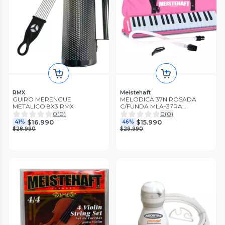
RMX
Meistehaft
GUIRO MERENGUE
MELODICA 37N ROSADA
METALICO 8X3 RMX
C/FUNDA MLA-37RA
MEISTEHAFT
0
(
0
)
0
(
0
)
$16.990
$15.990
41%
46%
$28.990
$29.990