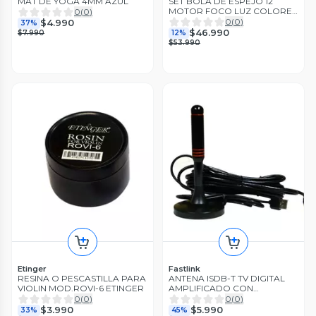
MAT DE YOGA 4MM AZUL
SET BOLA DE ESPEJO 12
MOTOR FOCO LUZ COLORES
0
(
0
)
MEKSE
0
(
0
)
$4.990
37%
$46.990
$7.990
12%
$53.990
Etinger
Fastlink
RESINA O PESCASTILLA PARA
ANTENA ISDB-T TV DIGITAL
VIOLIN MOD.ROVI-6 ETINGER
AMPLIFICADO CON
CONECTOR F MOD.FLT-1KN
0
(
0
)
0
(
0
)
FASTLINK
$3.990
$5.990
33%
45%