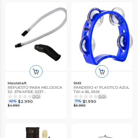
Meistehaft
RMX
REPUESTO PARA MELODICA
PANDERO 4" PLASTICO AZUL
32- 37N MTRE-3237
TW-4-BL RMX
MEISTEHAFT
0
(
0
)
0
(
0
)
$2.990
$1.990
40%
71%
$4.990
$6.990