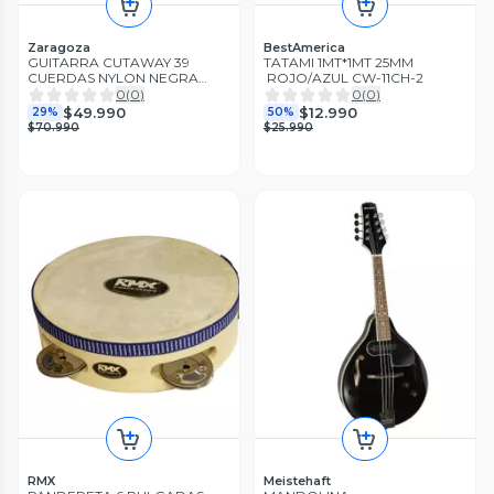
Zaragoza
BestAmerica
GUITARRA CUTAWAY 39
TATAMI 1MT*1MT 25MM
CUERDAS NYLON NEGRA
ROJO/AZUL CW-11CH-2
ZARAGOZA
0
(
0
)
0
(
0
)
$49.990
$12.990
29%
50%
$70.990
$25.990
RMX
Meistehaft