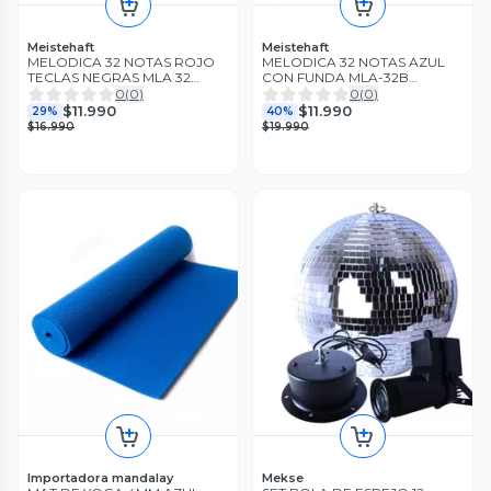
Meistehaft
Meistehaft
MELODICA 32 NOTAS ROJO
MELODICA 32 NOTAS AZUL
TECLAS NEGRAS MLA 32
CON FUNDA MLA-32B
MEISTEHAFT
MEISTEHAFT
0
(
0
)
0
(
0
)
$11.990
$11.990
29%
40%
$16.990
$19.990
Importadora mandalay
Mekse