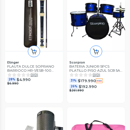
Etinger
Scorpion
FLAUTA DULCE SOPRANO
BATERIA JUNIOR 5PCS
BARROCO HR-1/ESB-100
PLATILLO PISO AZUL SCB 5A
ETINGER
SCORPION
0
(
0
)
0
(
0
)
$4.990
28%
$179.990
31%
$6.990
$192.990
26%
$261.990