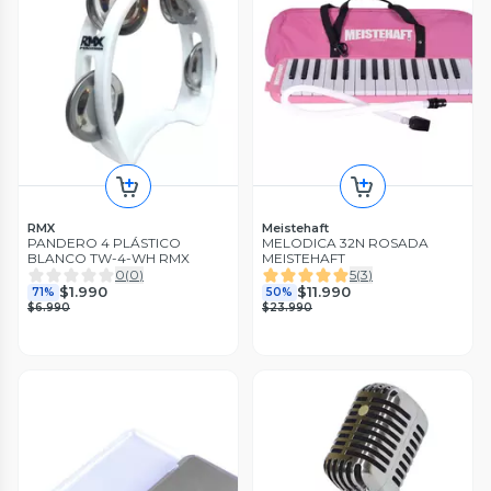
RMX
Meistehaft
PANDERO 4 PLÁSTICO
MELODICA 32N ROSADA
BLANCO TW-4-WH RMX
MEISTEHAFT
0
(
0
)
5
(
3
)
$1.990
$11.990
71%
50%
$6.990
$23.990