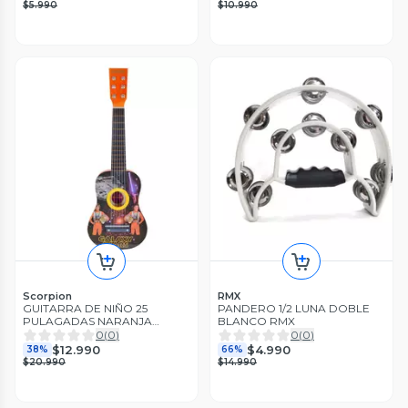
$5.990
$10.990
Scorpion
RMX
GUITARRA DE NIÑO 25
PANDERO 1/2 LUNA DOBLE
PULAGADAS NARANJA
BLANCO RMX
SCORPION
0
(
0
)
0
(
0
)
$12.990
$4.990
38%
66%
$20.990
$14.990