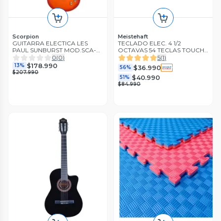
Scorpion
Meistehaft
GUITARRA ELECTICA LES
TECLADO ELEC. 4 1/2
PAUL SUNBURST MOD.SCA-
OCTAVAS 54 TECLAS TOUCH
2018/CS SCORPION
MEISTEHAFT
0
(
0
)
5
(
1
)
$178.990
13%
$36.990
56%
$207.990
$40.990
51%
$84.990