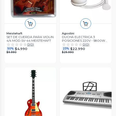
Meistehaft
Agostini
SET DE CUERDA PARA VIOLIN
DUCHA ELECTRICA 3
4/4 MOD.SV-44 MEISTEHAFT
POSICIONES 220V - 5800W
AGOSTINI
0
(
0
)
0
(
0
)
$4.990
$22.990
50%
23%
$9.990
$29.990