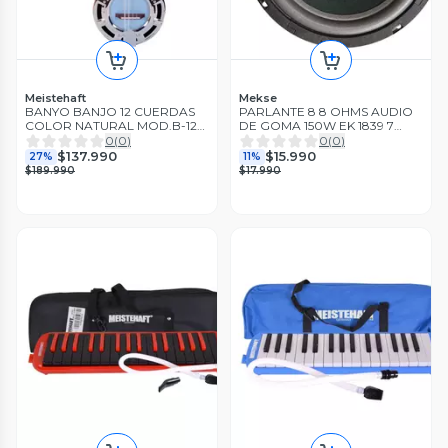
Meistehaft
Mekse
BANYO BANJO 12 CUERDAS
PARLANTE 8 8 OHMS AUDIO
COLOR NATURAL MOD.B-12C
DE GOMA 150W EK 1839 7
MEISTEHAFT
MEKSE
0
(
0
)
0
(
0
)
$137.990
$15.990
27%
11%
$189.990
$17.990