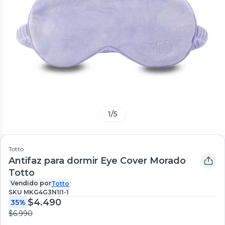
1
/
5
Totto
Antifaz para dormir Eye Cover Morado
Totto
Vendido por
Totto
SKU
MKG4G3N1I1-1
$4.490
35%
$6.990