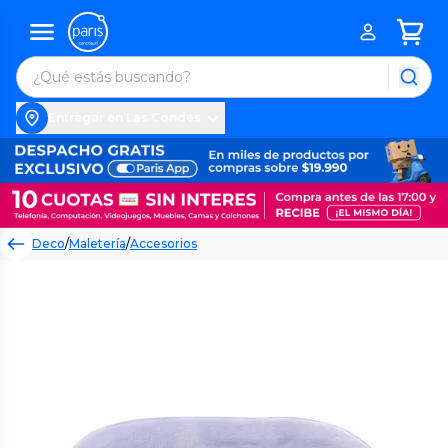
Entregar en Las Condes
Deco
/
Maletería
/
Accesorios