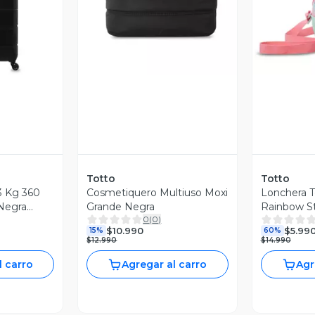
revia
Vista Previa
V
Totto
Totto
3 Kg 360
Cosmetiquero Multiuso Moxi
Lonchera T
Negra
Grande Negra
Rainbow S
0
(
0
)
Rosada To
$10.990
$5.99
15%
60%
$12.990
$14.990
l carro
Agregar al carro
Agr