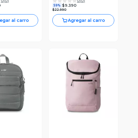
0
(
0
)
0
(
0
)
osada
0
$9.390
59%
$22.990
egar al carro
Agregar al carro
ista Previa
Vista Previa