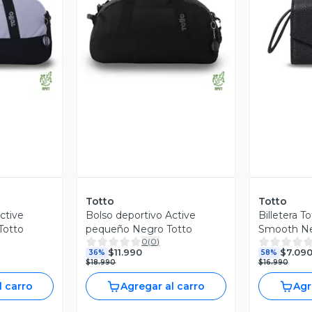
revia
Vista Previa
V
Totto
Totto
ctive
Bolso deportivo Active
Billetera T
Totto
pequeño Negro Totto
Smooth Ne
0
(
0
)
Blocker Ne
$11.990
$7.09
36%
58%
$18.990
$16.990
l carro
Agregar al carro
Agr