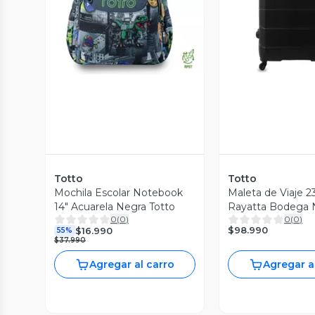
Vista Previa
Vista P
Totto
Totto
Mochila Escolar Notebook
Maleta de Viaje 2
14" Acuarela Negra Totto
Rayatta Bodega 
0
(
0
)
0
(
0
)
Totto
$98.990
$16.990
55%
$37.990
Agregar al carro
Agregar a