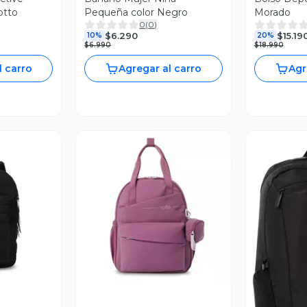
otto
Pequeña color Negro
Morado
0
(
0
)
$6.290
$15.19
10%
20%
$6.990
$18.990
l carro
Agregar al carro
Agr
revia
Vista Previa
V