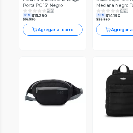
Porta PC 15" Negro
Mediana Negro T
0
(
0
)
0
(
0
)
$15.290
$14.190
10%
38%
$16.990
$22.990
Agregar al carro
Agregar a
Vista Previa
Vista P