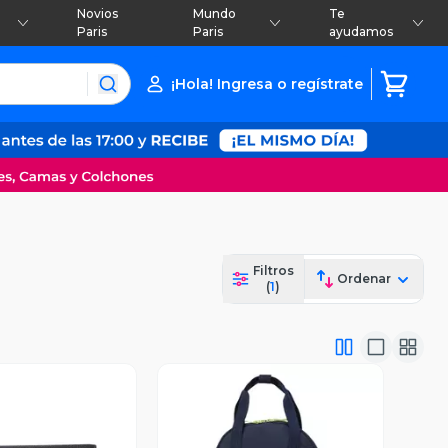
Novios
Mundo
Te
Paris
Paris
ayudamos
¡Hola! Ingresa o regístrate
Filtros
Ordenar
(
1
)