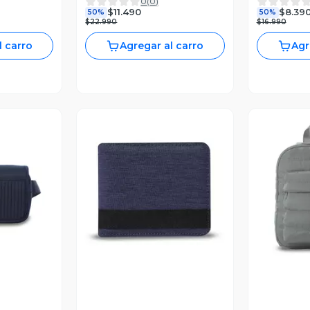
0
(
0
)
Totto
Blocker R
$11.490
$8.39
50%
50%
$22.990
$16.990
l carro
Agregar al carro
Agr
revia
Vista Previa
V