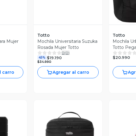
Totto
Totto
ra Mujer
Mochila Universitaria Suzuka
Mochila U
Rosada Mujer Totto
Totto Peg
0
(
0
)
Xingu
$20.990
$19.190
45%
$34.990
l carro
Agregar al carro
Agr