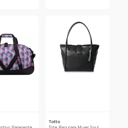
ista Previa
Vista Previa
Totto
rtivo Parapente
Tote Bag para Mujer Soul