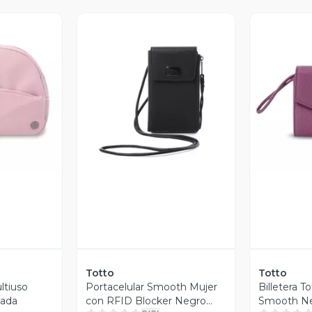
revia
Vista Previa
V
Totto
Totto
ltiuso
Portacelular Smooth Mujer
Billetera T
sada
con RFID Blocker Negro
Smooth Ne