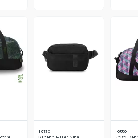
revia
Vista Previa
V
Totto
Totto
ctive
Banano Mujer Nina
Bolso Depo