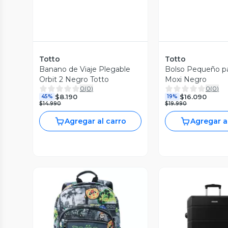
Totto
Totto
Banano de Viaje Plegable
Bolso Pequeño pa
Orbit 2 Negro Totto
Moxi Negro
0
(
0
)
0
(
0
)
$8.190
$16.090
45%
19%
$14.990
$19.990
Agregar al carro
Agregar a