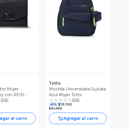
ista Previa
Vista Previa
Totto
otto Mujer
Mochila Universitaria Suzuka
y con RFID
Azul Mujer Totto
0
(
0
)
0
(
0
)
gra
0
$19.190
45%
$34.990
egar al carro
Agregar al carro