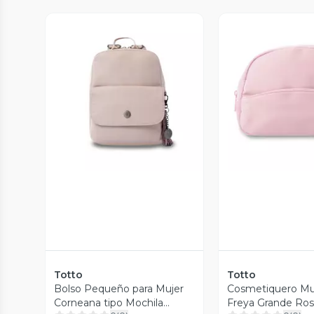
Vista Previa
Vista P
Totto
Totto
Bolso Pequeño para Mujer
Cosmetiquero Mu
Corneana tipo Mochila
Freya Grande Ro