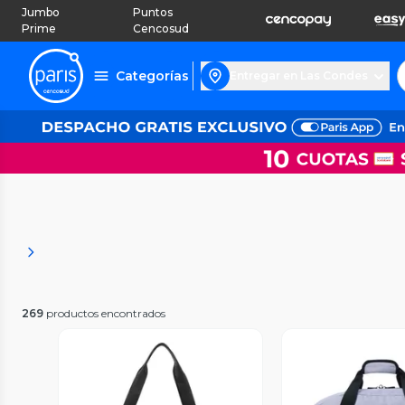
Jumbo
Puntos
Prime
Cencosud
Categorías
Entregar en Las Condes
269
productos encontrados