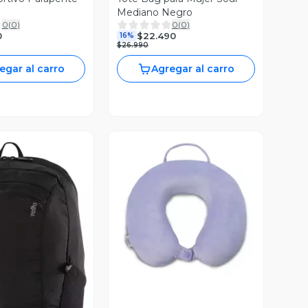
Mediano Negro
0
(
0
)
0
(
0
)
0
$22.490
16%
$26.990
egar al carro
Agregar al carro
Vista Previa
ista Previa