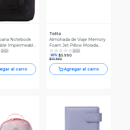
Totto
rbana Notebook
Almohada de Viaje Memory
able Impermeable
Foam Jet Pillow Morada
0
(
0
)
0
(
0
)
Totto
$5.990
45%
$10.990
egar al carro
Agregar al carro