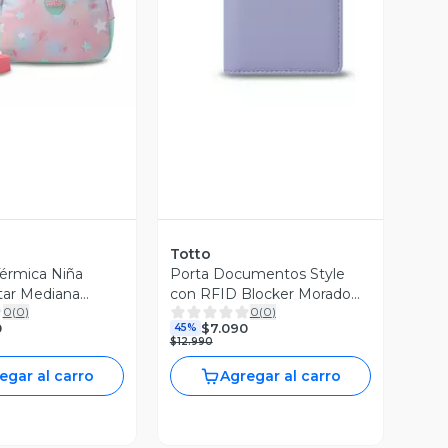
ista Previa
Vista Previa
Totto
érmica Niña
Porta Documentos Style
tar Mediana
con RFID Blocker Morado
0
(
0
)
0
(
0
)
tto
Totto
0
$7.090
45%
$12.990
egar al carro
Agregar al carro