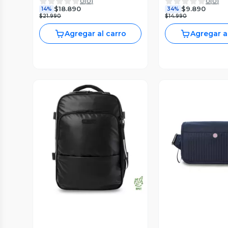
0
(
0
)
0
(
0
)
Beige
$18.890
$9.890
14%
34%
$21.990
$14.990
Agregar al carro
Agregar a
Vista Previa
Vista P