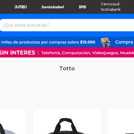
Cencosud
Scotiabank
Totto