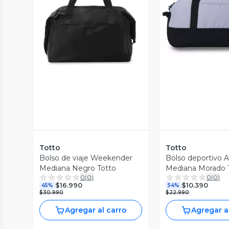
Vista Previa
Vista P
Totto
Totto
Bolso de viaje Weekender
Bolso deportivo A
Mediana Negro Totto
Mediana Morado 
0
(
0
)
0
(
0
)
$16.990
$10.390
45%
54%
$30.990
$22.990
Agregar al carro
Agregar a