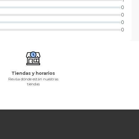
1
0
0
0
0
Tiendas y horarios
Revisa dónde están nuestras
tiendas