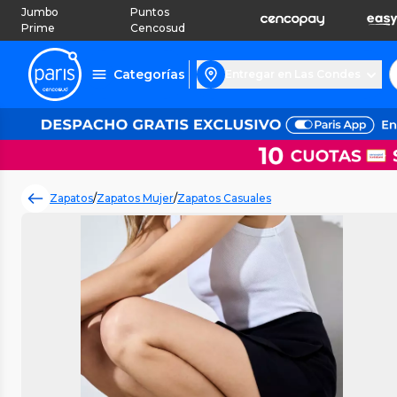
Jumbo
Puntos
Prime
Cencosud
Categorías
Entregar en Las Condes
Zapatos
/
Zapatos Mujer
/
Zapatos Casuales