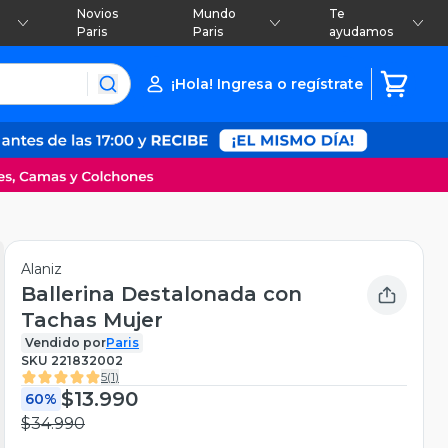
Novios
Mundo
Te
Paris
Paris
ayudamos
¡Hola! Ingresa o regístrate
Alaniz
Ballerina Destalonada con
Tachas Mujer
Vendido por
Paris
SKU
221832002
5
(
1
)
$13.990
60%
$34.990