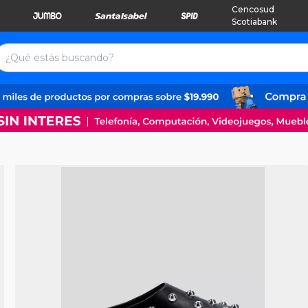
Cencosud
Scotiabank