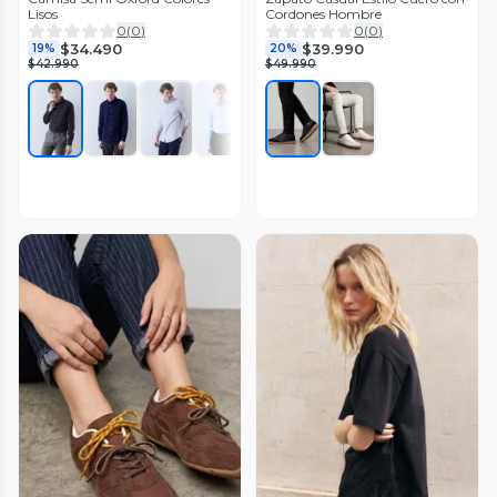
Lisos
Cordones Hombre
0
(
0
)
0
(
0
)
$34.490
$39.990
19%
20%
$42.990
$49.990