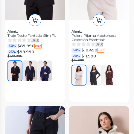
Alaniz
Alaniz
Traje Recto Fantasia Slim Fit
Polera Pijama Abotonada
Colección Essentials
0
(
0
)
0
(
0
)
$89.990
30%
$10.490
30%
$99.990
23%
$11.990
$129.990
20%
$14.990