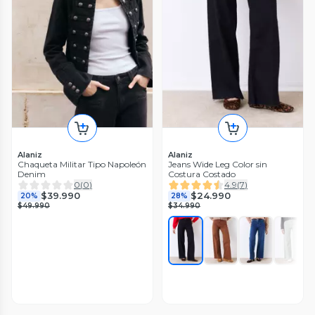
Alaniz
Alaniz
Chaqueta Militar Tipo Napoleón
Jeans Wide Leg Color sin
Denim
Costura Costado
0
(
0
)
4.9
(
7
)
$39.990
$24.990
20%
28%
$49.990
$34.990