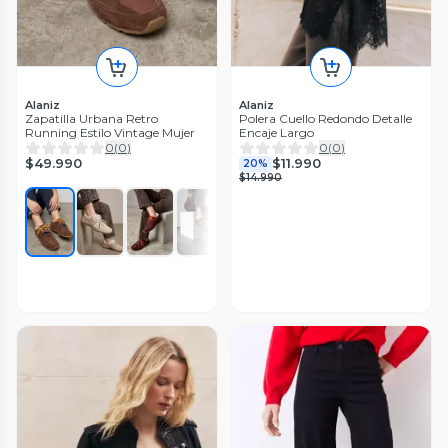
Alaniz
Alaniz
Zapatilla Urbana Retro
Polera Cuello Redondo Detalle
Running Estilo Vintage Mujer
Encaje Largo
0
(
0
)
0
(
0
)
$49.990
$11.990
20%
$14.990