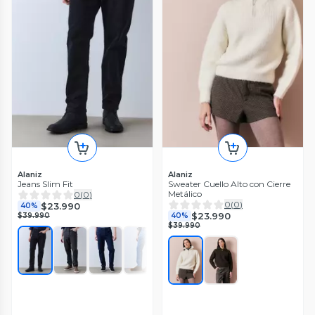
Alaniz
Alaniz
Jeans Slim Fit
Sweater Cuello Alto con Cierre
Metálico
0
(
0
)
0
(
0
)
$23.990
40%
$23.990
$39.990
40%
$39.990