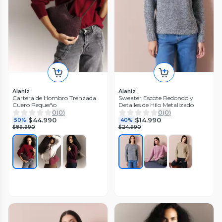
Alaniz
Alaniz
Cartera de Hombro Trenzada
Sweater Escote Redondo y
Cuero Pequeño
Detalles de Hilo Metalizado
0
(
0
)
0
(
0
)
$44.990
$14.990
50%
40%
$89.990
$24.990