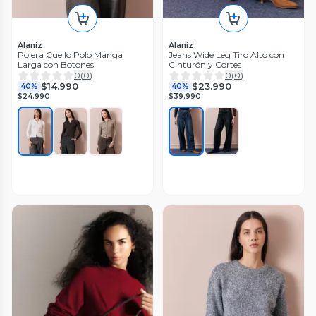
Alaniz
Alaniz
Polera Cuello Polo Manga
Jeans Wide Leg Tiro Alto con
Larga con Botones
Cinturón y Cortes
0
(
0
)
0
(
0
)
$14.990
$23.990
40%
40%
$24.990
$39.990