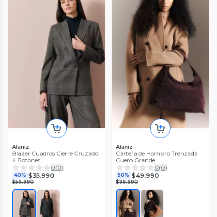
Alaniz
Alaniz
Blazer Cuadros Cierre Cruzado
Cartera de Hombro Trenzada
4 Botones
Cuero Grande
0
(
0
)
0
(
0
)
$35.990
$49.990
40%
50%
$59.990
$99.990