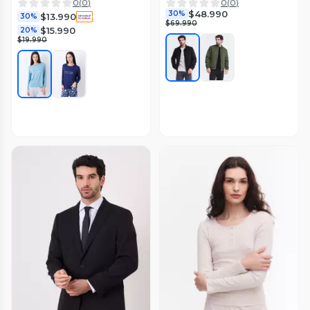
0
(
0
)
0
(
0
)
$48.990
30%
$13.990
30%
$69.990
$15.990
20%
$19.990