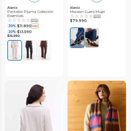
Alaniz
Alaniz
Pantalón Pijama Colección
Mocasín Cuero Mujer
Essentials
0
(
0
)
0
(
0
)
$79.990
$11.890
30%
$13.590
20%
$16.990