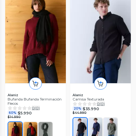
Alaniz
Alaniz
Bufanda Bufanda Terminación
Camisa Texturada
Flecos
0
(
0
)
0
(
0
)
$35.990
20%
$5.990
60%
$44.990
$14.990