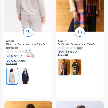
Alaniz
Alaniz
Pijama Camisero con Diseño
Bufanda Gruesa con Diseño
Bordado
0
(
0
)
0
(
0
)
$5.990
60%
$14.990
$20.990
30%
$23.990
20%
$29.990