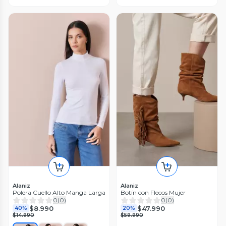
Alaniz
Alaniz
Polera Cuello Alto Manga Larga
Botín con Flecos Mujer
0
(
0
)
0
(
0
)
$8.990
$47.990
40%
20%
$14.990
$59.990