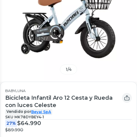
1
/
4
BABYLUNA
Bicicleta Infantil Aro 12 Cesta y Rueda
con luces Celeste
Vendido por
Beyai SpA
SKU
MK78DYBEY4-1
$64.990
27%
$89.990