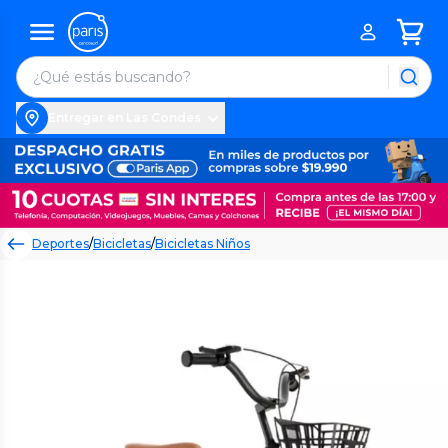
Entregar en Las Condes
Deportes
/
Bicicletas
/
Bicicletas Niños