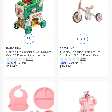
BABYLUNA
BABYLUNA
Carrito De Compra De Juguete
Triciclo Andador Bicicleta De
Con 33 Piezas Supermercado
Equilibrio 3 En 1 Para Niños
Verde
0
(
0
)
0
(
0
)
$16.990
$39.990
43%
50%
$29.990
$79.990