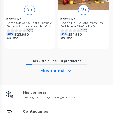
BABYLUNA
BABYLUNA
Cama Suave XXL para Perros y
Cocina De Juguete Premium
Gatos Máxima comodidad Gris
De Madera Diseño Jirafa
Grande
0
(
0
)
0
(
0
)
$23.990
$54.990
40%
45%
$39.990
$99.990
Has visto
30
de
301
productos
Mostrar más
Mis compras
Haz seguimiento y descarga boletas
Contáctanos