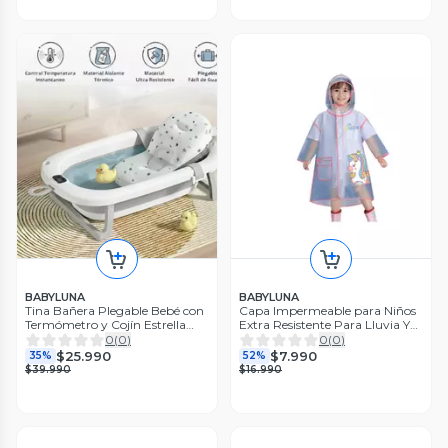
BABYLUNA
BABYLUNA
Tina Bañera Plegable Bebé con
Capa Impermeable para Niños
Termómetro y Cojín Estrella
Extra Resistente Para Lluvia Y
Gris
Viento M Unicornio
0
(
0
)
0
(
0
)
$25.990
$7.990
35%
52%
$39.990
$16.990