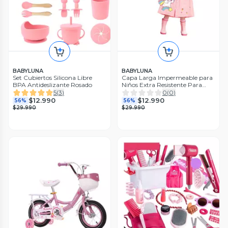
BABYLUNA
BABYLUNA
Set Cubiertos Silicona Libre
Capa Larga Impermeable para
BPA Antideslizante Rosado
Niños Extra Resistente Para
Lluvia Y Viento L Unicornio
5
(
3
)
0
(
0
)
$12.990
$12.990
56%
56%
$29.990
$29.990