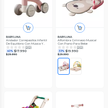
BABYLUNA
BABYLUNA
Andador Correpasillos Infantil
Alfombra Gimnasio Musical
De Equilibrio Con Música Y
Con Piano Para Bebe
Luces Rosa
0
(
0
)
0
(
0
)
$17.990
$19.990
40%
33%
$29.990
$29.990