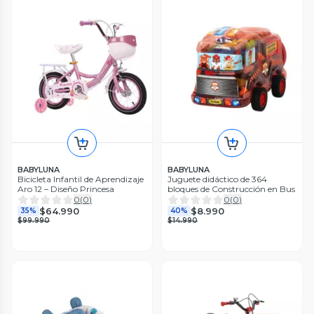
BABYLUNA
BABYLUNA
Bicicleta Infantil de Aprendizaje
Juguete didáctico de 364
Aro 12 – Diseño Princesa
bloques de Construcción en Bus
0
(
0
)
0
(
0
)
$64.990
$8.990
35%
40%
$99.990
$14.990