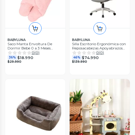
BABYLUNA
BABYLUNA
Saco Manta Envoltura De
Silla Escritorio Ergonómica con
Dormir Bebe 0 a 3 Meses
Reposacabezas Apoyabrazos
Rosado
Ajustables y Malla Transpirable
0
(
0
)
0
(
0
)
Blanca
$18.990
$74.990
36%
46%
$29.990
$139.990