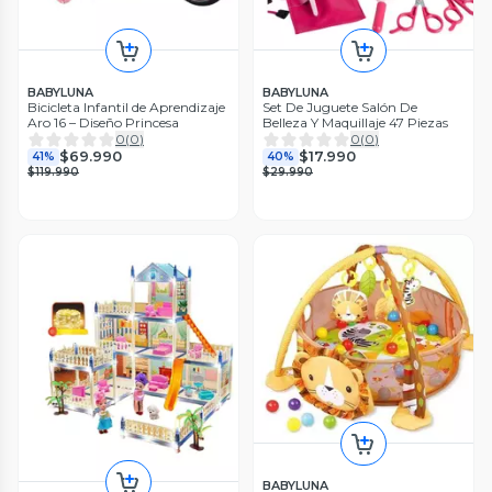
BABYLUNA
BABYLUNA
Bicicleta Infantil de Aprendizaje
Set De Juguete Salón De
Aro 16 – Diseño Princesa
Belleza Y Maquillaje 47 Piezas
0
(
0
)
0
(
0
)
$69.990
$17.990
41%
40%
$119.990
$29.990
BABYLUNA