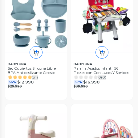
BABYLUNA
BABYLUNA
Set Cubiertos Silicona Libre
Parrilla Asados Infantil 56
BPA Antideslizante Celeste
Piezas con Con Luces Y Sonidos
5
(
1
)
0
(
0
)
$12.990
$16.990
56%
57%
$29.990
$39.990