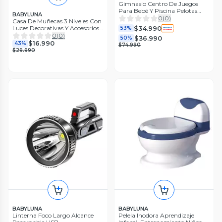
Gimnasio Centro De Juegos
Para Bebé Y Piscina Pelotas
BABYLUNA
León
0
(
0
)
Casa De Muñecas 3 Niveles Con
Luces Decorativas Y Accesorios
$34.990
53%
Celeste
0
(
0
)
$36.990
50%
$16.990
43%
$74.990
$29.990
BABYLUNA
BABYLUNA
Linterna Foco Largo Alcance
Pelela Inodora Aprendizaje