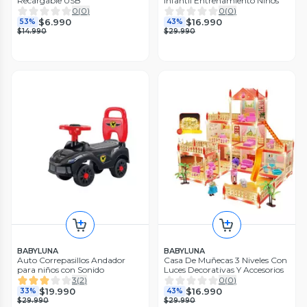
Recargable USB
Infantil Entrenamiento Niños
0
(
0
)
0
(
0
)
$6.990
$16.990
53%
43%
$14.990
$29.990
BABYLUNA
BABYLUNA
Auto Correpasillos Andador
Casa De Muñecas 3 Niveles Con
para niños con Sonido
Luces Decorativas Y Accesorios
3
(
2
)
0
(
0
)
$19.990
$16.990
33%
43%
$29.990
$29.990