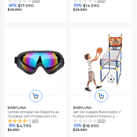
Luces Verde
0
(
0
)
0
(
0
)
$17.990
$14.990
40%
50%
$29.990
$29.990
BABYLUNA
BABYLUNA
Lentes Antiparras Deportivas
Set De Juegos Baloncesto Y
Outdoor con Protección UV
Futbol Infantil Interior y
Negro
Exterior
4
(
1
)
0
(
0
)
$4.790
$18.990
31%
52%
$6.990
$39.990