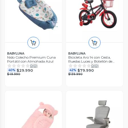
BABYLUNA
BABYLUNA
Nido Colecho Premium Cuna
Bicicleta Aro 14 con Cesta,
Portátil con Almohada Azul
Ruedas Luces y Botellón de
Agua Rojo
0
(
0
)
0
(
0
)
$29.990
$79.990
40%
42%
$49.990
$139.990