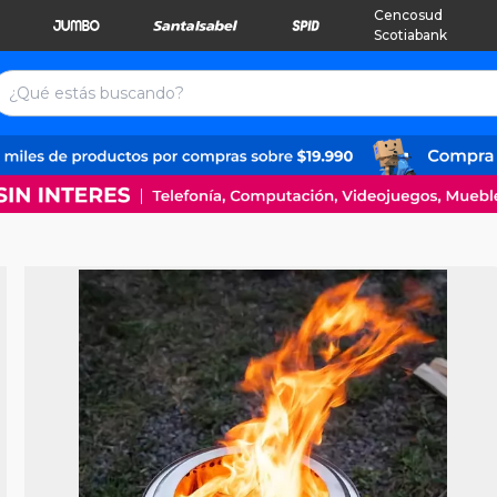
Cencosud
Scotiabank