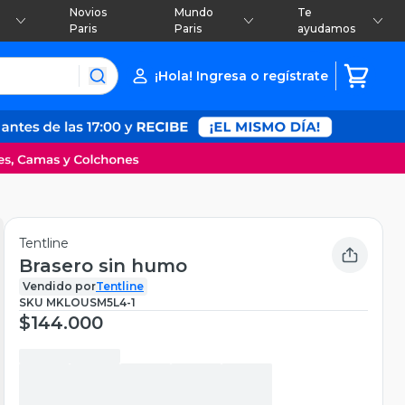
Novios
Mundo
Te
Paris
Paris
ayudamos
¡Hola! Ingresa o regístrate
Tentline
Brasero sin humo
Vendido por
Tentline
SKU
MKLOUSM5L4-1
$144.000