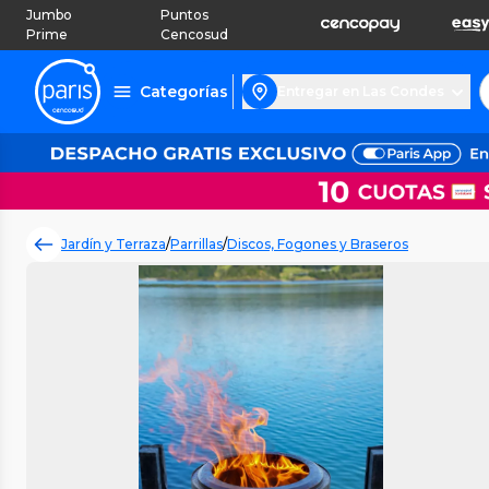
Jumbo
Puntos
Prime
Cencosud
Categorías
Entregar en Las Condes
Jardín y Terraza
/
Parrillas
/
Discos, Fogones y Braseros