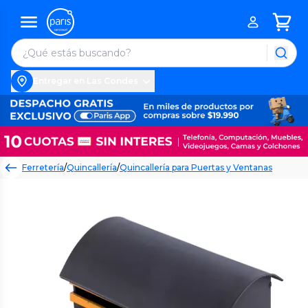
Entregar en Las Condes
Ferretería
/
Quincallería
/
Quincallería para Puertas y Ventanas