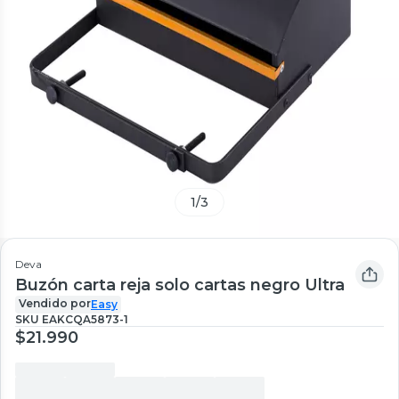
1
/
3
Deva
Buzón carta reja solo cartas negro Ultra
Vendido por
Easy
SKU
EAKCQA5873-1
$21.990