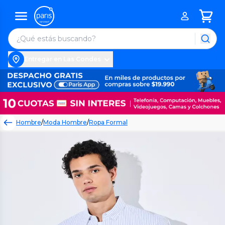
Entregar en Las Condes
Hombre
/
Moda Hombre
/
Ropa Formal