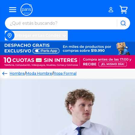
Entregar en Las Condes
Hombre
/
Moda Hombre
/
Ropa Formal