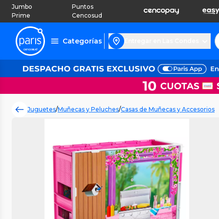
Jumbo
Puntos
Prime
Cencosud
Categorías
Entregar en Las Condes
Juguetes
/
Muñecas y Peluches
/
Casas de Muñecas y Accesorios