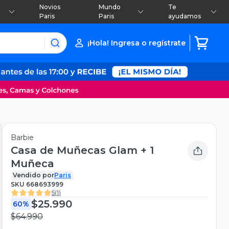
Novios
Mundo
Te
Paris
Paris
ayudamos
¡Hola! Ingresa o regístrate
Barbie
Casa de Muñecas Glam + 1
Muñeca
Vendido por
Paris
SKU
668693999
5
(
1
)
$25.990
60%
$64.990