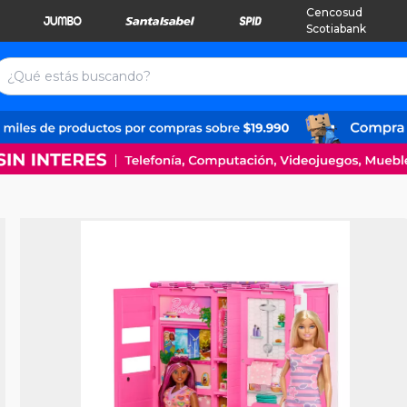
Cencosud
Scotiabank