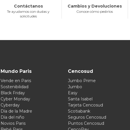
Contáctanos
Cambios y Devoluciones
Te ayudamos con dudas y
Conoce cómo pedirlos
solicitudes
Mundo Paris
Cencosud
Vende en Paris
Jumbo Prime
Sostenibilidad
Jumbo
Black Friday
Easy
Cyber Monday
Santa Isabel
Cyberday
Tarjeta Cencosud
Día de la Madre
Scotiabank
Día del niño
Seguros Cencosud
Novios Paris
Puntos Cencosud
Bebé Paris
CencoPay