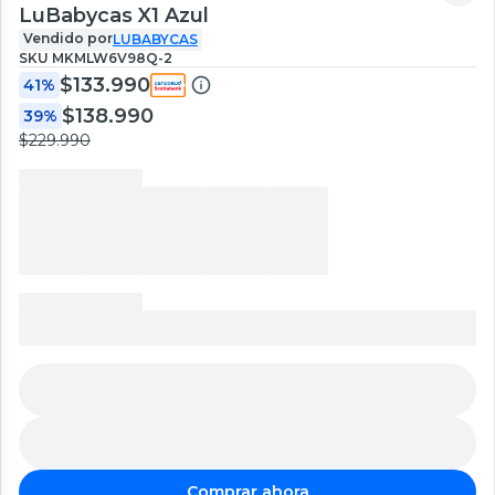
LuBabycas X1 Azul
Vendido por
LUBABYCAS
SKU
MKMLW6V98Q-2
$133.990
41%
$138.990
39%
$229.990
Comprar ahora