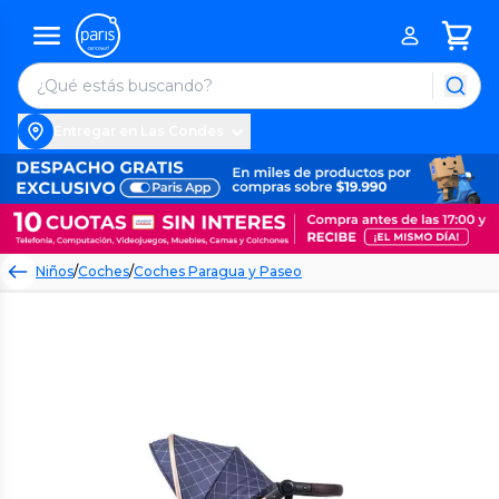
Entregar en Las Condes
Niños
/
Coches
/
Coches Paragua y Paseo