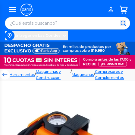
Entregar en Las Condes
Maquinarias y
/
Compresores y
Herramientas
/
Maquinarias
/
Construcción
Complementos