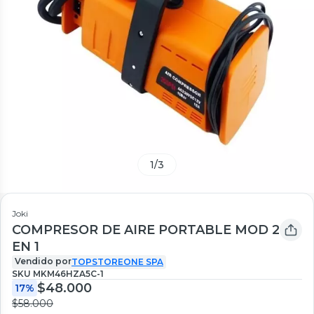
1
/
3
Joki
COMPRESOR DE AIRE PORTABLE MOD 2
EN 1
Vendido por
TOPSTOREONE SPA
SKU
MKM46HZA5C-1
$48.000
17%
$58.000