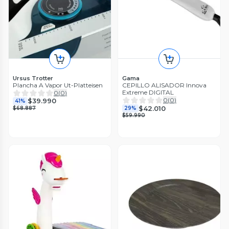
Ursus Trotter
Gama
Plancha A Vapor Ut-Platteisen
CEPILLO ALISADOR Innova
Extreme DIGITAL
0
(
0
)
0
(
0
)
$39.990
41%
$42.010
$68.887
29%
$59.990