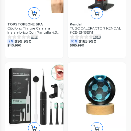
TOPSTOREONE SPA
Kendal
Citofono Timbre Camara
TUBOCALEFACTOR KENDAL
Inalambrico Con Pantalla 4.3
KCE-EMBER1
Lcd
0
(
0
)
0
(
0
)
$99.990
$165.990
9%
10%
$110.990
$185.990