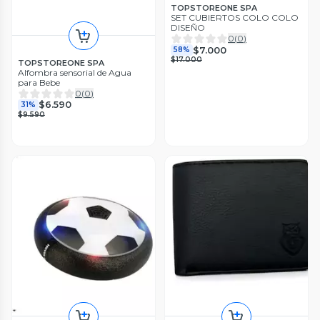
TOPSTOREONE SPA
SET CUBIERTOS COLO COLO
DISEÑO
0
(
0
)
$7.000
58%
$17.000
TOPSTOREONE SPA
Alfombra sensorial de Agua
para Bebe
0
(
0
)
$6.590
31%
$9.590