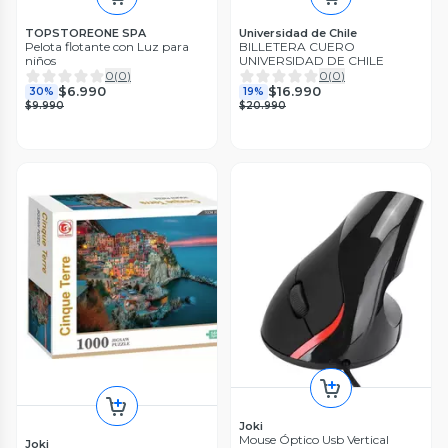
TOPSTOREONE SPA
Universidad de Chile
Pelota flotante con Luz para
BILLETERA CUERO
niños
UNIVERSIDAD DE CHILE
0
(
0
)
0
(
0
)
$6.990
$16.990
30%
19%
$9.990
$20.990
Joki
Mouse Óptico Usb Vertical
Joki