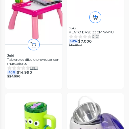
Joki
PLATO BASE 33CM WAYU
0
(
0
)
$7.000
50%
$14.000
Joki
Tablero de dibujo proyector con
marcadores
0
(
0
)
$14.990
40%
$24.990