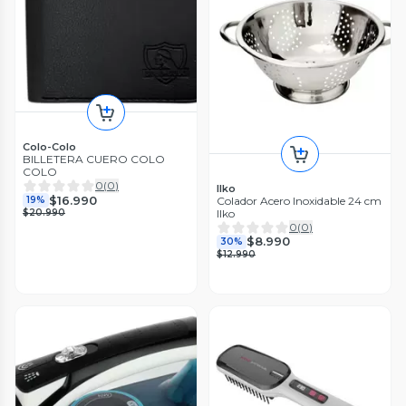
Colo-Colo
BILLETERA CUERO COLO
COLO
0
(
0
)
Ilko
$16.990
Colador Acero Inoxidable 24 cm
19%
Ilko
$20.990
0
(
0
)
$8.990
30%
$12.990