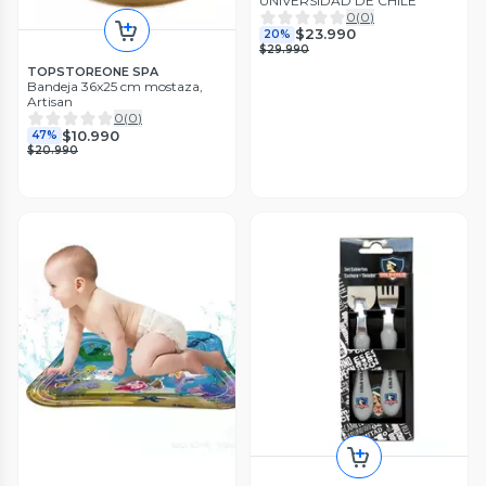
UNIVERSIDAD DE CHILE
0
(
0
)
$23.990
20%
$29.990
TOPSTOREONE SPA
Bandeja 36x25 cm mostaza,
Artisan
0
(
0
)
$10.990
47%
$20.990