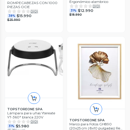
Ergonómico alambrico
ROMPECABEZAS CON 1000
0
(
0
)
PIEZAS OCIE
$12.990
31%
0
(
0
)
$18.990
$15.990
38%
$25.990
TOPSTOREONE SPA
Lámpara para uñas Ytereate
YT-360° blanca 220V
TOPSTOREONE SPA
0
(
0
)
Marco para Fotos GH890
$5.980
31%
(20x25 cm | 8x10 pulgadas) Ref.
(
$5.980 x un
)