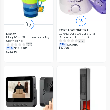
TOPSTOREONE SPA
Calentadora De Cera Olla
Disney
Depilatoria De 500 Gr
Mug 20 oz 591 ml Vacuum Toy
Story Iconic 1
0
(
0
)
0
(
0
)
$9.990
37%
$19.980
$15.990
23%
$25.980