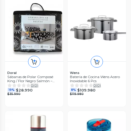
Doral
Wens
Sábanas de Polar Composé
Batería de Cocina Wens Acero
King / Flor Negro Salmón –
Inoxidable 6 Pcs
Doral
0
(
0
)
0
(
0
)
$28.990
$109.980
19%
8%
$35.990
$119.980