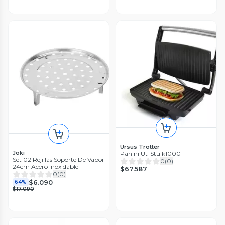
Ursus Trotter
Joki
Panini Ut-Stulk1000
Set 02 Rejillas Soporte De Vapor
0
(
0
)
24cm Acero Inoxidable
$67.587
0
(
0
)
$6.090
64%
$17.090