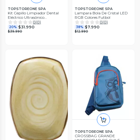
TOPSTOREONE SPA
TOPSTOREONE SPA
Kit Cepillo Limpiador Dental
Lampara Bola De Cristal LED
Eléctrico Ultrasónico
RGB Colores Futbol
Removedor
0
(
0
)
0
(
0
)
$31.990
$7.990
20%
38%
$39.990
$12.990
TOPSTOREONE SPA
CROSSBAG GRANDE