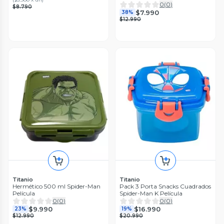
22158
0
(
0
)
$8.790
$7.990
38%
$12.990
Titanio
Titanio
Hermético 500 ml Spider-Man
Pack 3 Porta Snacks Cuadrados
Película
Spider-Man K Película
0
(
0
)
0
(
0
)
$9.990
$16.990
23%
19%
$12.990
$20.990