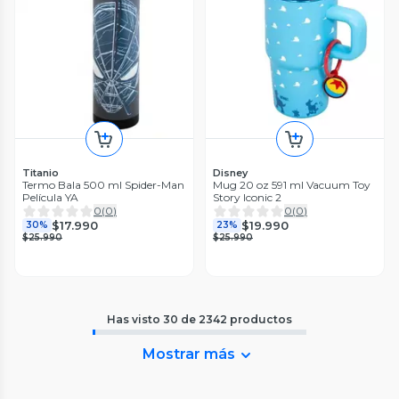
Titanio
Disney
Termo Bala 500 ml Spider-Man
Mug 20 oz 591 ml Vacuum Toy
Película YA
Story Iconic 2
0
(
0
)
0
(
0
)
$17.990
$19.990
30%
23%
$25.990
$25.990
Has visto
30
de
2342
productos
Mostrar más