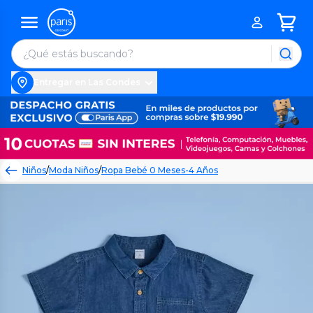
Entregar en Las Condes
Niños
/
Moda Niños
/
Ropa Bebé 0 Meses-4 Años