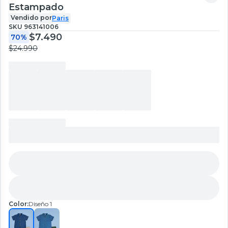
Estampado
Vendido por
Paris
SKU
963141006
$7.490
70%
$24.990
Color:
Diseño 1