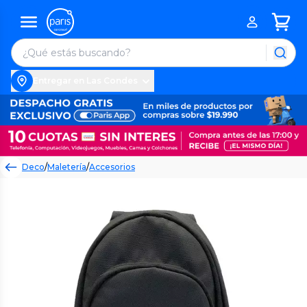
Entregar en Las Condes
Deco
/
Maletería
/
Accesorios