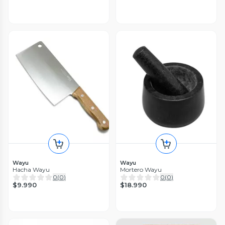
Wayu
Wayu
Hacha Wayu
Mortero Wayu
0
(
0
)
0
(
0
)
$9.990
$18.990