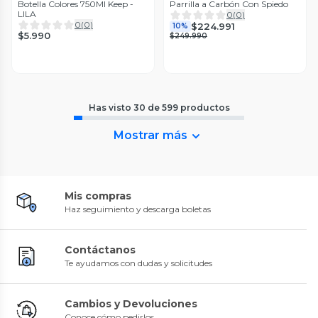
Botella Colores 750Ml Keep -
Parrilla a Carbón Con Spiedo
LILA
0
(
0
)
0
(
0
)
$224.991
10%
$5.990
$249.990
Has visto
30
de
599
productos
Mostrar más
Mis compras
Haz seguimiento y descarga boletas
Contáctanos
Te ayudamos con dudas y solicitudes
Cambios y Devoluciones
Conoce cómo pedirlos