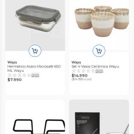
Wayu
Wayu
Hermetico Acero Microsafe 650
Set 4 Vasos Cerámica Wayu
ML Wayu
0
(
0
)
0
(
0
)
$14.990
$7.990
(
$14.990 x un
)