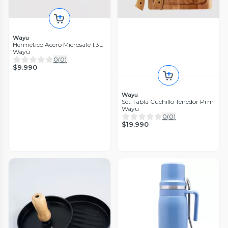
Wayu
Hermetico Acero Microsafe 1.3L
Wayu
0
(
0
)
$9.990
Wayu
Set Tabla Cuchillo Tenedor Prm
Wayu
0
(
0
)
$19.990