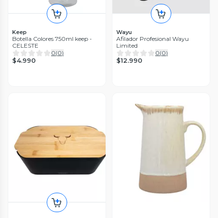
Keep
Wayu
Botella Colores 750ml keep -
Afilador Profesional Wayu
CELESTE
Limited
0
(
0
)
0
(
0
)
$4.990
$12.990