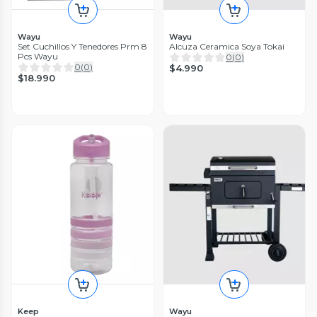
Wayu
Wayu
Set Cuchillos Y Tenedores Prm 8
Alcuza Ceramica Soya Tokai
Pcs Wayu
0
(
0
)
0
(
0
)
$4.990
$18.990
Keep
Wayu