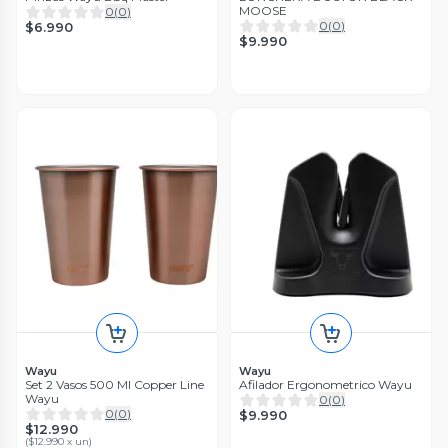
MOOSE
0
(
0
)
0
(
0
)
$6.990
$9.990
Wayu
Wayu
Set 2 Vasos 500 Ml Copper Line
Afilador Ergonometrico Wayu
Wayu
0
(
0
)
0
(
0
)
$9.990
$12.990
(
$12.990 x un
)