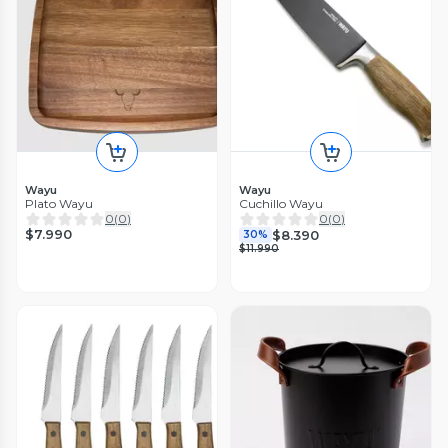
Wayu
Wayu
Plato Wayu
Cuchillo Wayu
0
(
0
)
0
(
0
)
$7.990
$8.390
30%
$11.990