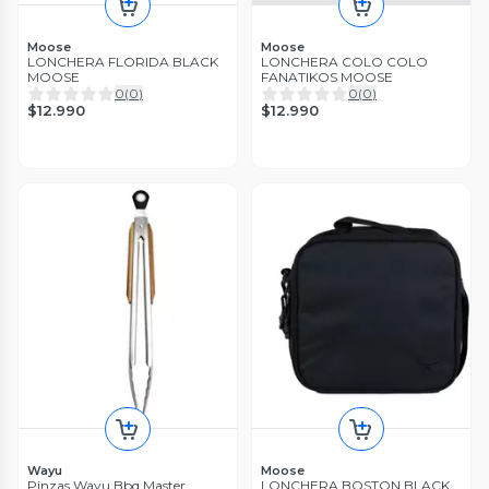
Moose
Moose
LONCHERA FLORIDA BLACK
LONCHERA COLO COLO
MOOSE
FANATIKOS MOOSE
0
(
0
)
0
(
0
)
$12.990
$12.990
Wayu
Moose
Pinzas Wayu Bbq Master
LONCHERA BOSTON BLACK