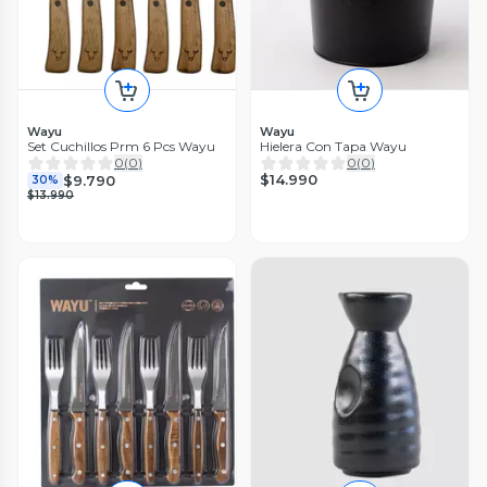
Wayu
Wayu
Set Cuchillos Prm 6 Pcs Wayu
Hielera Con Tapa Wayu
0
(
0
)
0
(
0
)
$14.990
$9.790
30%
$13.990