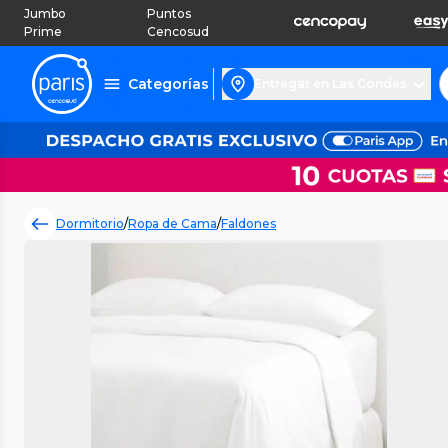
Jumbo
Puntos
Prime
Cencosud
Categorías
Entregar en Las Condes
Dormitorio
/
Ropa de Cama
/
Faldones