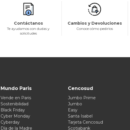
Contáctanos
Cambios y Devoluciones
Te ayudamos con dudas y
Conoce cómo pedirlos
solicitudes
Mundo Paris
Cencosud
Vende en Paris
Jumbo Prime
Sostenibilidad
Jumbo
Black Friday
Easy
Cyber Monday
Santa Isabel
Cyberday
Tarjeta Cencosud
Día de la Madre
Scotiabank