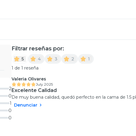
Filtrar reseñas por:
5
4
3
2
1
1 de 1 reseña
Valeria Olivares
July 2025
2
Excelente Calidad
0
De muy buena calidad, quedó perfecto en la cama de 1.5 p
1
Denunciar
0
0