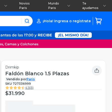
Novios
Mundo
Te
Paris
Paris
ayudamos
¡Hola! Ingresa o regístrate
Drimkip
Faldón Blanco 1.5 Plazas
Vendido por
Paris
SKU
727336999
4.3
(
3
)
$31.990