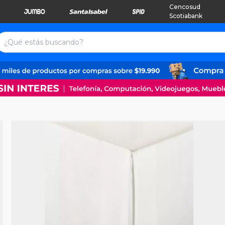
Cencosud
Scotiabank