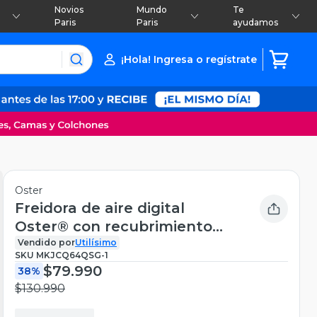
Novios
Mundo
Te
Paris
Paris
ayudamos
¡Hola! Ingresa o regístrate
Oster
Freidora de aire digital
Oster® con recubrimiento
DiamondForce, 4L
Vendido por
Utilísimo
SKU
MKJCQ64QSG-1
CKSTAF40WDDF 1300W
$79.990
38%
$130.990