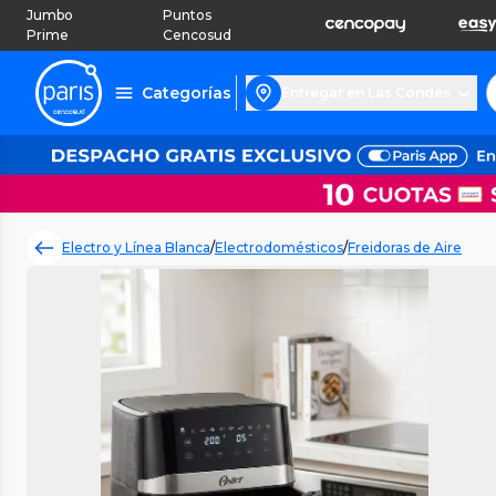
Jumbo
Puntos
Prime
Cencosud
Categorías
Entregar en Las Condes
Electro y Línea Blanca
/
Electrodomésticos
/
Freidoras de Aire