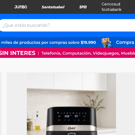
Cencosud
Scotiabank