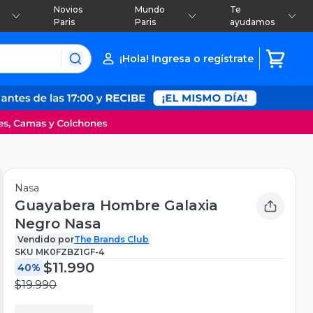
Novios
Mundo
Te
Paris
Paris
ayudamos
¡Hola! Ingresa o regístrate
Nasa
Guayabera Hombre Galaxia
Negro Nasa
Vendido por
The Brands Club
SKU
MK0FZBZ1GF-4
$11.990
40%
$19.990