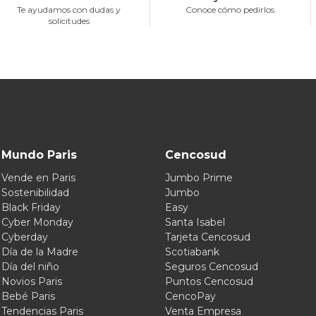
Te ayudamos con dudas y
Conoce cómo pedirlos
solicitudes
Mundo Paris
Cencosud
Vende en Paris
Jumbo Prime
Sostenibilidad
Jumbo
Black Friday
Easy
Cyber Monday
Santa Isabel
Cyberday
Tarjeta Cencosud
Día de la Madre
Scotiabank
Día del niño
Seguros Cencosud
Novios Paris
Puntos Cencosud
Bebé Paris
CencoPay
Tendencias Paris
Venta Empresa