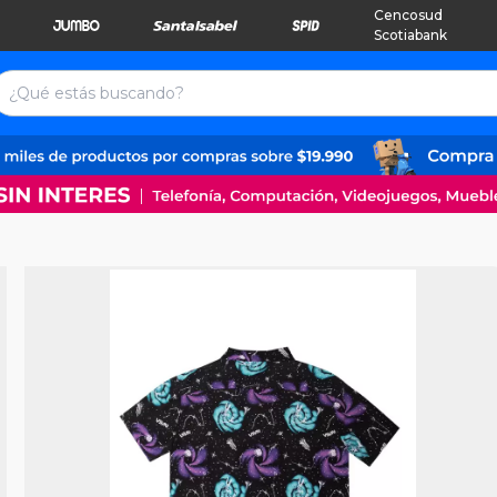
Cencosud
Scotiabank