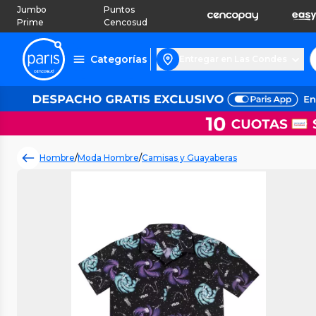
Jumbo
Puntos
Prime
Cencosud
Categorías
Entregar en Las Condes
Hombre
/
Moda Hombre
/
Camisas y Guayaberas