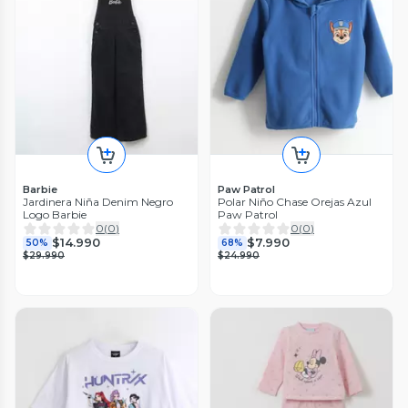
Barbie
Paw Patrol
Jardinera Niña Denim Negro
Polar Niño Chase Orejas Azul
Logo Barbie
Paw Patrol
0
(
0
)
0
(
0
)
$14.990
$7.990
50%
68%
$29.990
$24.990