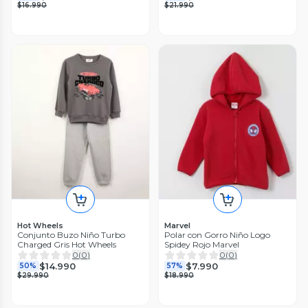
$16.990
$21.990
Hot Wheels
Marvel
Conjunto Buzo Niño Turbo
Polar con Gorro Niño Logo
Charged Gris Hot Wheels
Spidey Rojo Marvel
0
(
0
)
0
(
0
)
$14.990
$7.990
50%
57%
$29.990
$18.990