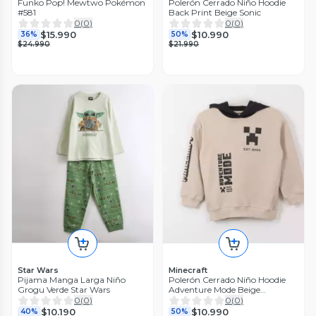
Funko Pop! Mewtwo Pokémon
Polerón Cerrado Niño Hoodie
#581
Back Print Beige Sonic
0
(
0
)
0
(
0
)
$15.990
$10.990
36%
50%
$24.990
$21.990
Star Wars
Minecraft
Pijama Manga Larga Niño
Polerón Cerrado Niño Hoodie
Grogu Verde Star Wars
Adventure Mode Beige
Minecraft
0
(
0
)
0
(
0
)
$10.190
$10.990
40%
50%