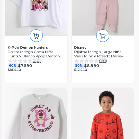
K-Pop Demon Hunters
Disney
Polera Manga Corta Niña
Pijama Manga Larga Niña
Huntr/x Blanco Kpop Demon
Wish Minnie Rosado Disney
Hunters
0
(
0
)
0
(
0
)
$7.590
$8.990
60%
50%
$18.990
$17.990