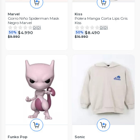
Marvel
Kiss
Gorro Niño Spiderman Mask
Polera Manga Corta Lips Gris
Negro Marvel
Kiss
0
(
0
)
0
(
0
)
$4.990
$8.490
50%
50%
$9.990
$16.990
Funko Pop
Sonic