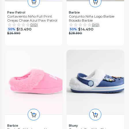
Paw Patrol
Barbie
Cortaviento Niño Full Print
Conjunto Niña Logo Barbie
Orejas Chase Azul Paw Patrol
Rosado Barbie
0
(
0
)
0
(
0
)
$13.490
$14.490
50%
50%
$26.990
$28.990
Barbie
Bluey