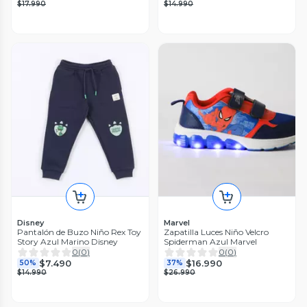
$17.990
$14.990
Disney
Marvel
Pantalón de Buzo Niño Rex Toy
Zapatilla Luces Niño Velcro
Story Azul Marino Disney
Spiderman Azul Marvel
0
(
0
)
0
(
0
)
$7.490
$16.990
50%
37%
$14.990
$26.990