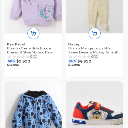
Paw Patrol
Disney
Polerón Cierre Niña Hoodie
Pijama Manga Larga Niño
Everest & Skye Morado Paw
Sweet Dreams Mickey Amarillo
Patrol
Disney
0
(
0
)
0
(
0
)
$9.990
$8.990
50%
50%
$19.990
$17.990