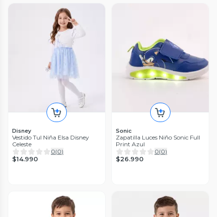
Disney
Sonic
Vestido Tul Niña Elsa Disney
Zapatilla Luces Niño Sonic Full
Celeste
Print Azul
0
(
0
)
0
(
0
)
$14.990
$26.990