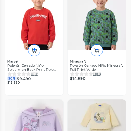
Marvel
Minecraft
Polerón Cerrado Niño
Polerón Cerrado Niño Minecraft
Spiderman Back Print Rojo
Full Print Verde
Marvel
0
(
0
)
0
(
0
)
$14.990
$9.490
50%
$18.990