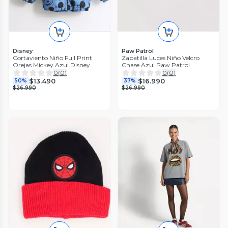
Disney
Paw Patrol
Cortaviento Niño Full Print
Zapatilla Luces Niño Velcro
Orejas Mickey Azul Disney
Chase Azul Paw Patrol
0
(
0
)
0
(
0
)
$13.490
$16.990
50%
37%
$26.990
$26.990