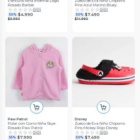
Pantufla Niña Invernal Logo
Zueco de Eva Niño Chiporro
Rosado Barbie
Pins Azul Marino Bluey
0
(
0
)
0
(
0
)
$4.990
$7.490
50%
50%
$9.990
$14.990
Paw Patrol
Disney
Polar con Gorro Niña Skye
Zueco de Eva Niño Chiporro
Rosado Paw Patrol
Pins Mickey Rojo Disney
0
(
0
)
0
(
0
)
$7.990
$7.490
55%
50%