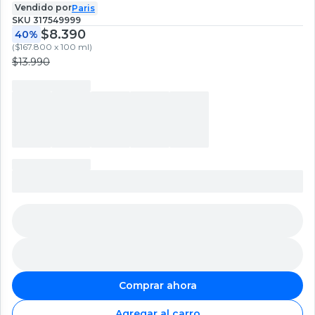
Vendido por
Paris
SKU
317549999
$8.390
40%
(
$167.800 x 100 ml
)
$13.990
Comprar ahora
Agregar al carro