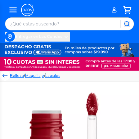
Entregar en Las Condes
Belleza
/
Maquillaje
/
Labiales