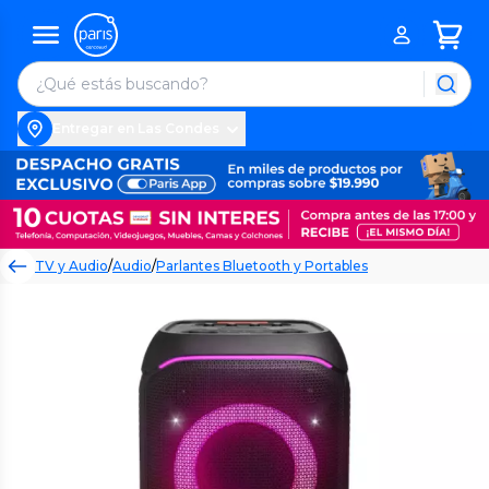
Entregar en Las Condes
TV y Audio
/
Audio
/
Parlantes Bluetooth y Portables