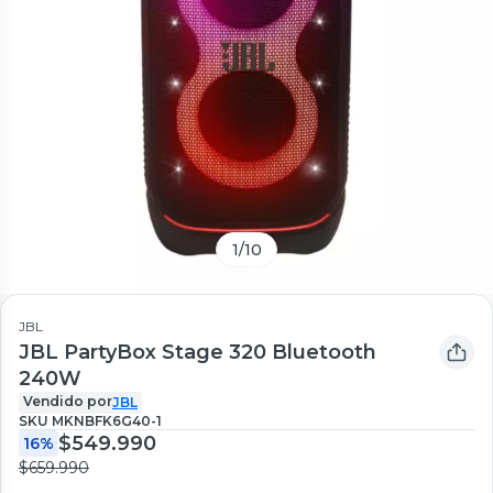
1
/
10
JBL
JBL PartyBox Stage 320 Bluetooth
240W
Vendido por
JBL
SKU
MKNBFK6G40-1
$549.990
16%
$659.990