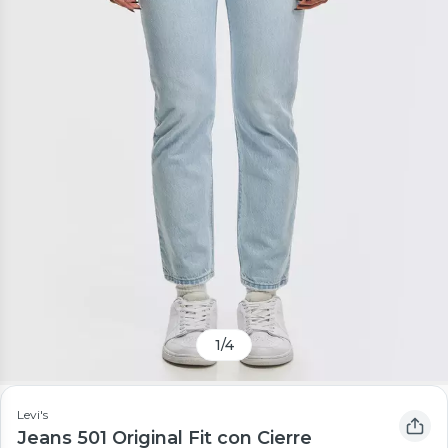
1
/
4
Levi's
Jeans 501 Original Fit con Cierre