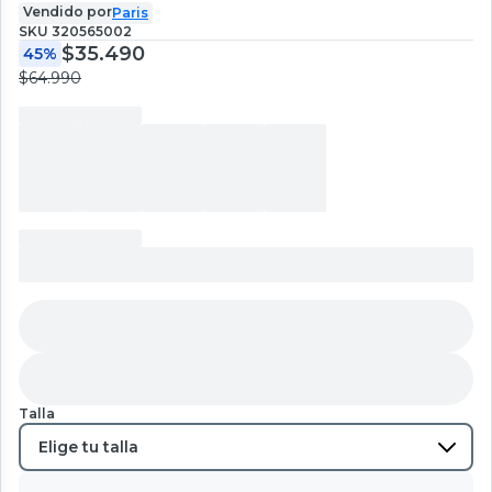
Vendido por
Paris
SKU
320565002
$35.490
45%
$64.990
Talla