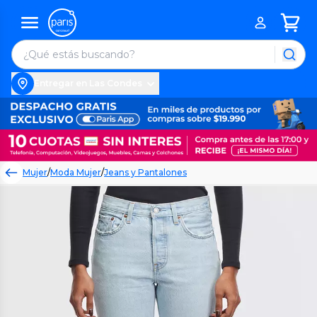
Entregar en Las Condes
Mujer
/
Moda Mujer
/
Jeans y Pantalones