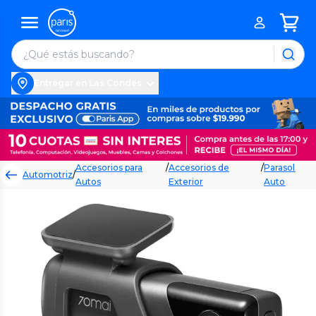
Entregar en Las Condes
Accesorios para
/
Accesorios de
/
Parasol
Automotriz
/
Autos
Exterior
Auto