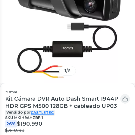
1
/
6
70mai
Kit Cámara DVR Auto Dash Smart 1944P
HDR GPS M500 128GB + cableado UP03
Vendido por
CASTLETEC
SKU
MKIH9AHZBF-1
$190.990
26%
$259.990