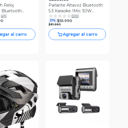
h Reloj
Parlante Altavoz Bluetooth
e Bluetooth
5.3 Karaoke 1Mic 30W
4
(
1
)
0
(
0
)
T NO.1 7 - rosa
5000mAh IPX7 TWS
90
$55.990
31%
SODLK K12
$81.990
egar al carro
Agregar al carro
Vista Previa
ista Previa