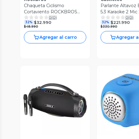
Chaqueta Ciclismo
Parlante Altavoz
Cortaviento ROCKBROS
5.3 Karaoke 2 Mi
0
(
0
)
0
(
0
)
YPW071
24000mAh IPX5
$32.990
$221.990
32%
32%
SODLK S1271PL
$48.990
$330.990
Agregar al carro
Agregar a
Vista Previa
Vista P