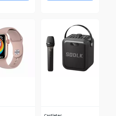
ista Previa
Vista Previa
Castletec