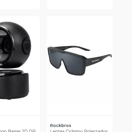
ista Previa
Vista Previa
Rockbros
igo Barras 2D QR
Lentes Ciclismo Polarizados