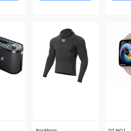
revia
Vista Previa
V
Rockbros
DT NO.1