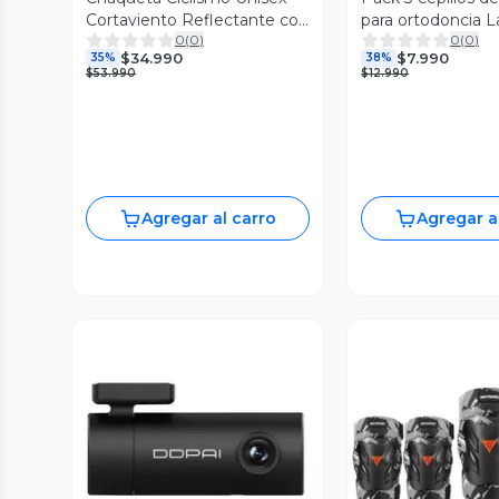
Cortaviento Reflectante con
para ortodoncia 
0
(
0
)
0
(
0
)
Forro Polar RockBros
$34.990
$7.990
35%
38%
YDWT012
$53.990
$12.990
Agregar al carro
Agregar a
Vista Previa
Vista P