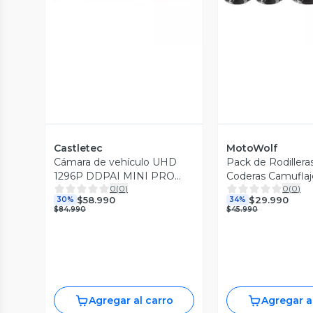
Castletec
MotoWolf
Cámara de vehículo UHD
Pack de Rodillera
1296P DDPAI MINI PRO
Coderas Camuflaj
0
(
0
)
0
(
0
)
Dash Cam
Motowolf 1034HJ
$58.990
$29.990
30%
34%
$84.990
$45.990
Agregar al carro
Agregar a