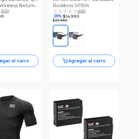
 Wireless Netum
Rockbros SP304
0
(
0
)
0
(
0
)
90
$14.990
28%
$20.990
egar al carro
Agregar al carro
ista Previa
Vista Previa