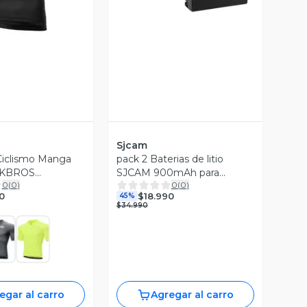
Sjcam
Ciclismo Manga
pack 2 Baterias de litio
CKBROS
SJCAM 900mAh para
0
(
0
)
0
(
0
)
cámara deportiva
0
$18.990
45%
SJ4000/SJ5000
$34.990
egar al carro
Agregar al carro