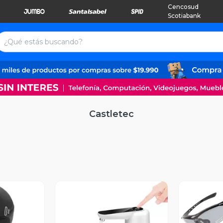
Cencosud
Scotiabank
Castletec