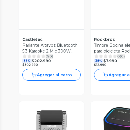
Castletec
Rockbros
Parlante Altavoz Bluetooth
Timbre Bocina ele
5.3 Karaoke 2 Mic 300W
para bicicleta Ro
0
(
0
)
0
(
0
)
24000mAh IPX6 TWS
CB170 - azul
$202.990
$7.990
33%
38%
SODLK S1620
$302.990
$12.990
Agregar al carro
Agregar a