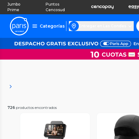
Jumbo
Puntos
Prime
Cencosud
Categorías
Entregar en Las Condes
726
productos encontrados