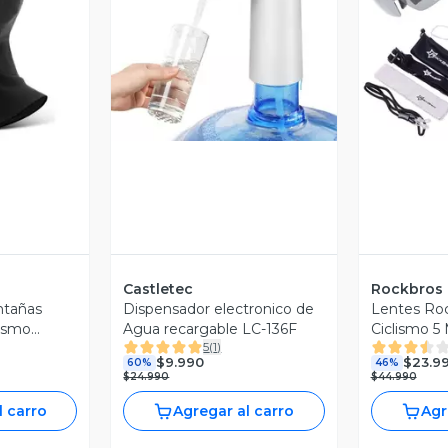
revia
Vista Previa
V
Castletec
Rockbros
ntañas
Dispensador electronico de
Lentes Roc
lismo
Agua recargable LC-136F
Ciclismo 5 
5
(
1
)
0 larga
Uv400 - N
$9.990
$23.9
60%
46%
$24.990
$44.990
l carro
Agregar al carro
Agr