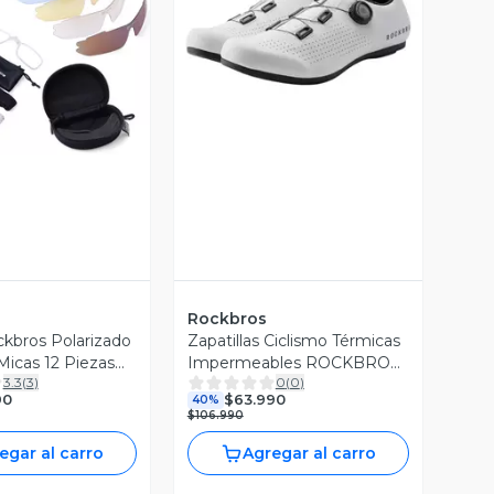
ista Previa
Vista Previa
Rockbros
kbros Polarizado
Zapatillas Ciclismo Térmicas
Micas 12 Piezas
Impermeables ROCKBROS
3.3
(
3
)
0
(
0
)
egro
CR4
90
$63.990
40%
$106.990
egar al carro
Agregar al carro