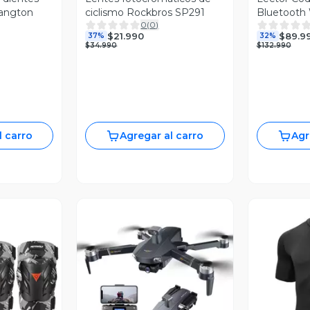
Langton
ciclismo Rockbros SP291
Bluetooth
0
(
0
)
NT-A6
$21.990
$89.9
37%
32%
$34.990
$132.990
l carro
Agregar al carro
Agr
revia
Vista Previa
V