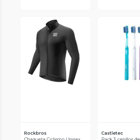
Vista Previa
Vista P
Rockbros
Castletec
Chaqueta Ciclismo Unisex
Pack 3 cepillos d