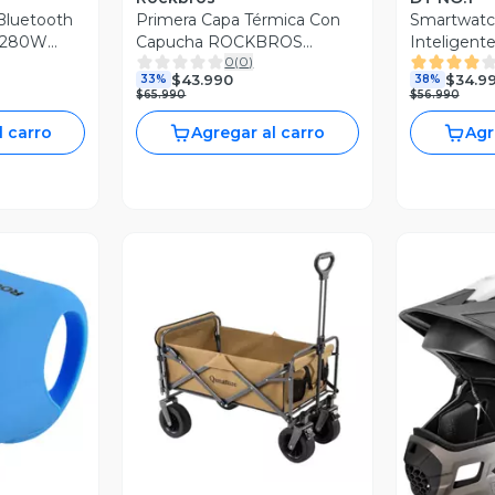
 Bluetooth
Primera Capa Térmica Con
Smartwatc
c 280W
Capucha ROCKBROS
Inteligent
0
(
0
)
 TWS
YDCX010
llamadas D
$43.990
$34.9
33%
38%
US
$65.990
$56.990
l carro
Agregar al carro
Agr
revia
Vista Previa
V