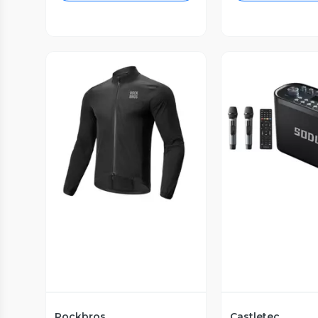
Vista Previa
Vista P
Rockbros
Castletec