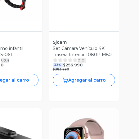
Sjcam
smo infantil
Set Cámara Vehículo 4K
S-061
Trasera Interior 1080P M60-
0
(
0
)
0
(
0
)
3CH
90
$256.990
33%
$383.990
egar al carro
Agregar al carro