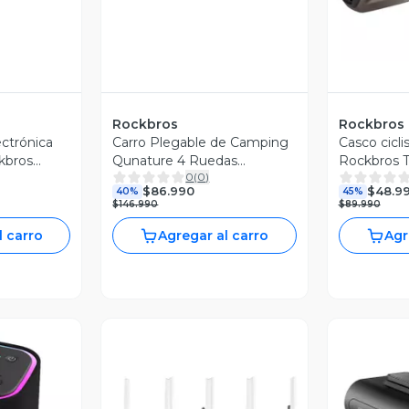
Rockbros
Rockbros
ctrónica
Carro Plegable de Camping
Casco cicli
ckbros
Qunature 4 Ruedas
Rockbros T
0
(
0
)
Todoterreno 150kg
$86.990
$48.9
40%
45%
$146.990
$89.990
l carro
Agregar al carro
Agr