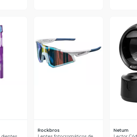
revia
Vista Previa
V
Rockbros
Netum
e dientes
Lentes fotocromáticos de
Lector Cód