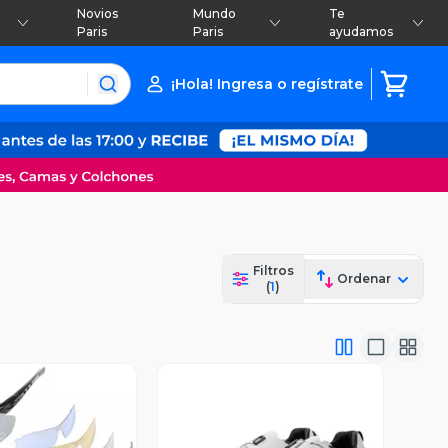
Novios
Mundo
Te
Paris
Paris
ayudamos
¡Hola! Ingresa o regístrate
Filtros
Ordenar
(
1
)