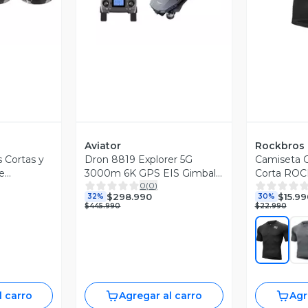
Aviator
Rockbros
s Cortas y
Dron 8819 Explorer 5G
Camiseta 
e
3000m 6K GPS EIS Gimbal
Corta RO
0
(
0
)
-CA
OAS
YDDX007
$298.990
$15.99
32%
30%
$445.990
$22.990
l carro
Agregar al carro
Agr