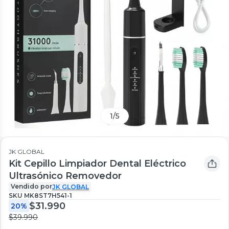
1
/
5
JK GLOBAL
Kit Cepillo Limpiador Dental Eléctrico
Ultrasónico Removedor
Vendido por
JK GLOBAL
SKU
MK8ST7H541-1
$31.990
20%
$39.990