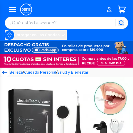
Entregar en Las Condes
Belleza
/
Cuidado Personal
/
Salud y Bienestar