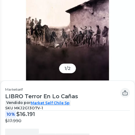
1
/
2
Marketself
LIBRO Terror En Lo Cañas
Vendido por
Market Self Chile Sp
SKU
MKJ2G13O7V-1
$16.191
10%
$17.990