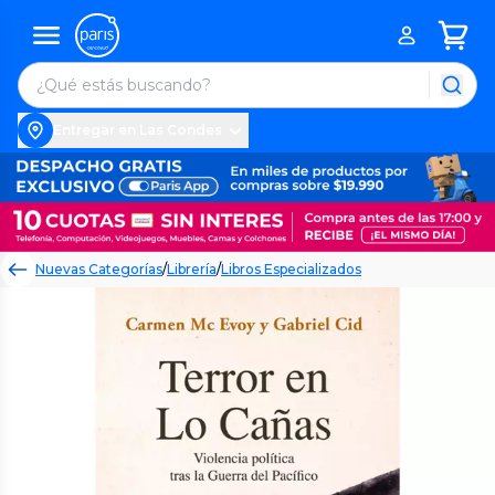
Entregar en Las Condes
Nuevas Categorías
/
Librería
/
Libros Especializados