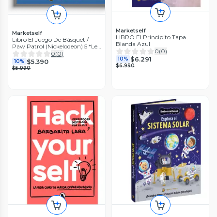
Marketself
Marketself
LIBRO El Principito Tapa
Libro El Juego De Básquet /
Blanda Azul
Paw Patrol (Nickelodeon) 5 *Leo
0
(
0
)
Y Juego (Licencias)*
0
(
0
)
$6.291
10%
$5.390
10%
$6.990
$5.990