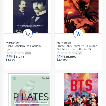
Marketself
Marketself
Libro Sombra De Patricio
Libro Harry Potter Y La Orden
Lynch, La
Del Fénix (Harry Potter 5)
0
(
0
)
0
(
0
)
$6.743
$18.890
24%
10%
$8.990
$20.990