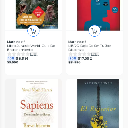
Marketself
Marketself
Libro Jurassic World-Guia De
LIBRO Deja De Ser Tu Joe
Entrenamiento
Dispenza
0
(
0
)
0
(
0
)
$8.991
$17.592
10%
20%
$9.990
$21.990