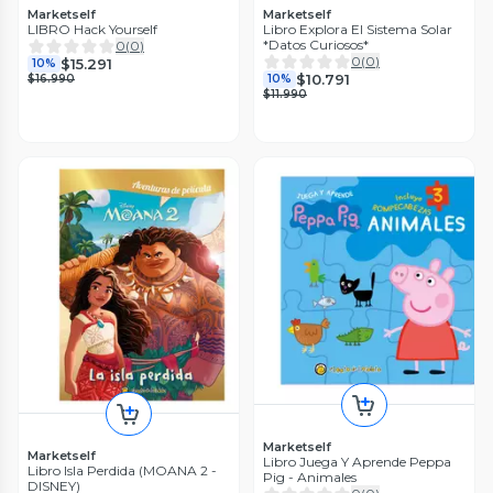
Marketself
Marketself
LIBRO Hack Yourself
Libro Explora El Sistema Solar
*Datos Curiosos*
0
(
0
)
0
(
0
)
$15.291
10%
$10.791
$16.990
10%
$11.990
Marketself
Marketself
Libro Juega Y Aprende Peppa
Libro Isla Perdida (MOANA 2 -
Pig - Animales
DISNEY)