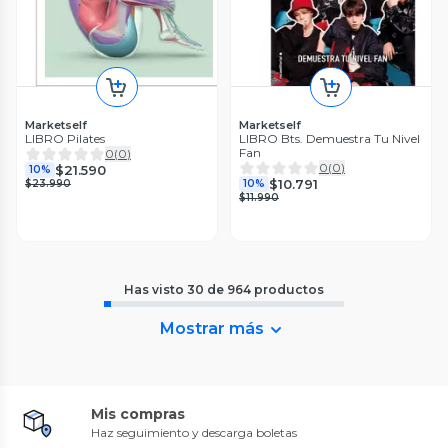
Marketself
Marketself
LIBRO Pilates
LIBRO Bts. Demuestra Tu Nivel
Fan
0
(
0
)
0
(
0
)
$21.590
10%
$10.791
$23.990
10%
$11.990
Has visto
30
de
964
productos
Mostrar más
Mis compras
Haz seguimiento y descarga boletas