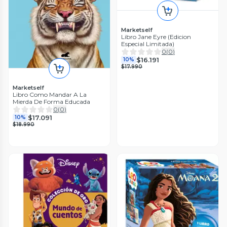
Marketself
Libro Jane Eyre (Edicion
Especial Limitada)
0
(
0
)
$16.191
10%
$17.990
Marketself
Libro Como Mandar A La
Mierda De Forma Educada
0
(
0
)
$17.091
10%
$18.990