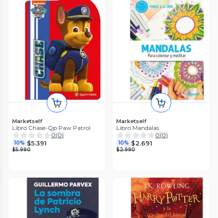
Marketself
Marketself
Libro Chase-Qp Paw Patrol
Libro Mandalas
0
(
0
)
0
(
0
)
$5.391
$2.691
10%
10%
$5.990
$2.990