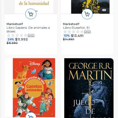
Marketself
Marketself
Libro Sapiens. De animales a
Libro Ruiseñor, El
dioses
0
(
0
)
0
(
0
)
$13.491
10%
$11.993
24%
$14.990
$15.990