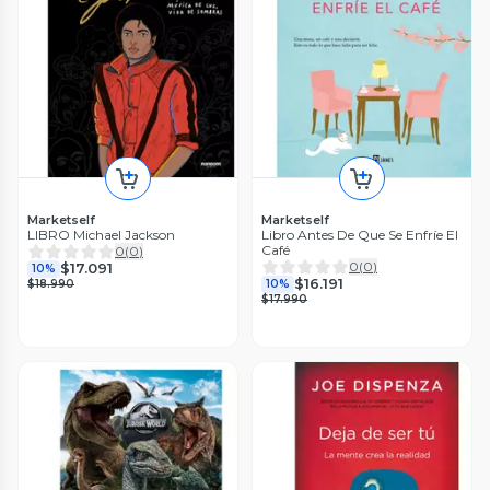
Marketself
Marketself
LIBRO Michael Jackson
Libro Antes De Que Se Enfríe El
Café
0
(
0
)
0
(
0
)
$17.091
10%
$16.191
$18.990
10%
$17.990