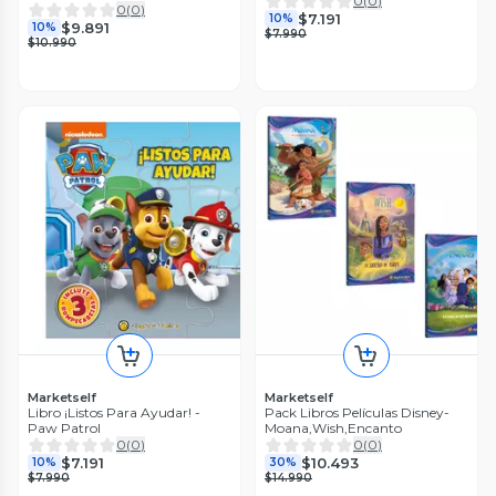
0
(
0
)
0
(
0
)
$7.191
10%
$9.891
10%
$7.990
$10.990
Marketself
Marketself
Libro ¡Listos Para Ayudar! -
Pack Libros Películas Disney-
Paw Patrol
Moana,Wish,Encanto
0
(
0
)
0
(
0
)
$7.191
$10.493
10%
30%
$7.990
$14.990