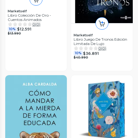
Marketself
Libro Colección De Oro -
Cuentos Animados
0
(
0
)
$12.591
10%
$13.990
Marketself
Libro Juego De Tronos Edición
Limitada De Lujo
0
(
0
)
$36.891
10%
$40.990