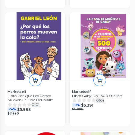
Marketself
Marketself
Libro Por Que Los Perros
Libro Gaby Doll-500 Stickers
Mueven La Cola DeBolsillo
0
(
0
)
0
(
0
)
$5.391
10%
$5.993
24%
$5.990
$7.990