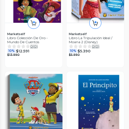
Marketself
Marketself
Libro Colección De Oro -
Libro La Tripulación Ideal /
Mundo De Cuentos
Moana 2 (Disney)
0
(
0
)
0
(
0
)
$12.591
$5.390
10%
10%
$13.990
$5.990