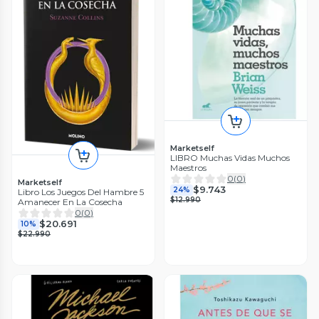
Marketself
LIBRO Muchas Vidas Muchos
Maestros
0
(
0
)
Marketself
$9.743
24%
Libro Los Juegos Del Hambre 5
$12.990
Amanecer En La Cosecha
0
(
0
)
$20.691
10%
$22.990