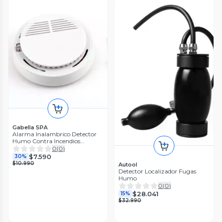
Gabella SPA
Alarma Inalambrico Detector
Humo Contra Incendios
Seguridad
0
(
0
)
$7.590
30%
$10.990
Autool
Detector Localizador Fugas
Humo
0
(
0
)
$28.041
15%
$32.990