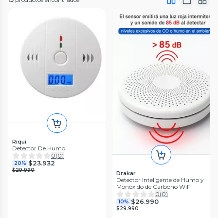
Riqui
Detector De Humo
0
(
0
)
$23.932
20%
$29.990
Drakar
Detector Inteligente de Humo y
Monóxido de Carbono WiFi
0
(
0
)
$26.990
10%
$29.990