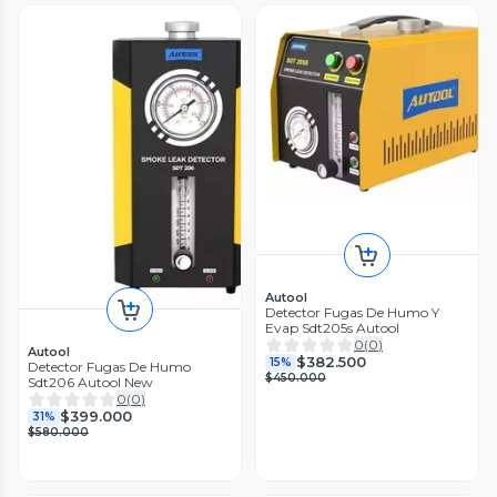
Autool
Detector Fugas De Humo Y
Evap Sdt205s Autool
0
(
0
)
Autool
$382.500
15%
Detector Fugas De Humo
$450.000
Sdt206 Autool New
0
(
0
)
$399.000
31%
$580.000