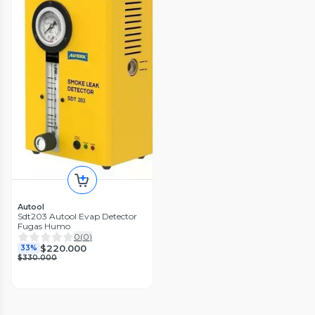
Autool
Sdt203 Autool Evap Detector
Fugas Humo
0
(
0
)
$220.000
33%
$330.000