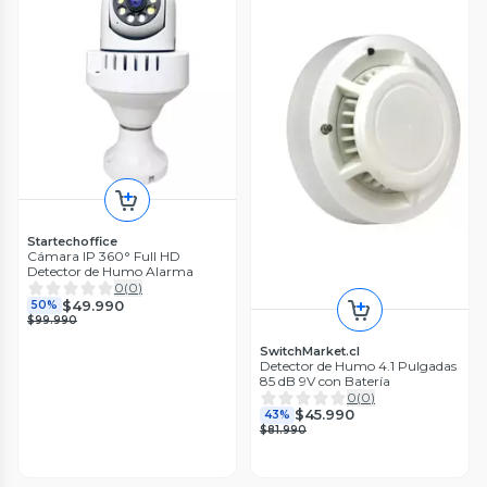
Startechoffice
Cámara IP 360° Full HD
Detector de Humo Alarma
0
(
0
)
$49.990
50%
$99.990
SwitchMarket.cl
Detector de Humo 4.1 Pulgadas
85 dB 9V con Batería
0
(
0
)
$45.990
43%
$81.990