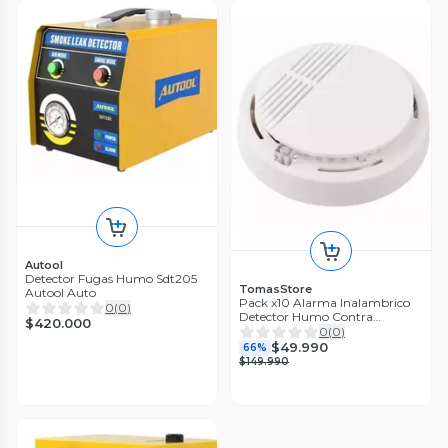
Autool
Detector Fugas Humo Sdt205
TomasStore
Autool Auto
Pack x10 Alarma Inalambrico
0
(
0
)
Detector Humo Contra
$420.000
Incendios Seguridad
0
(
0
)
$49.990
66%
$149.990