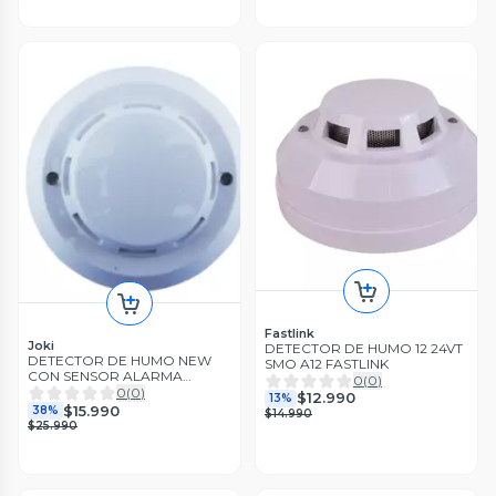
Fastlink
Joki
DETECTOR DE HUMO 12 24VT
DETECTOR DE HUMO NEW
SMO A12 FASTLINK
CON SENSOR ALARMA
0
(
0
)
INCENDIO A PILA NO
0
(
0
)
$12.990
13%
INCLUIDA
$15.990
38%
$14.990
$25.990