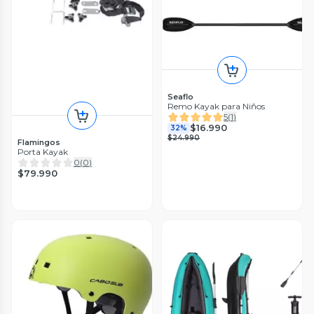
Seaflo
Remo Kayak para Niños
5
(
1
)
$16.990
32%
$24.990
Flamingos
Porta Kayak
0
(
0
)
$79.990