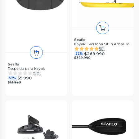
Seaflo
Kayak 1 Persona Sit In Amarillo
5
(
1
)
$269.990
32%
$399.990
Seaflo
Respaldo para kayak
0
(
0
)
$5.990
57%
$13.990