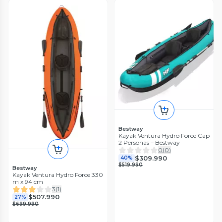
Bestway
Kayak Ventura Hydro Force Cap
2 Personas – Bestway
0
(
0
)
$309.990
40%
$519.990
Bestway
Kayak Ventura Hydro Force 330
m x 94 cm
3
(
1
)
$507.990
27%
$699.990