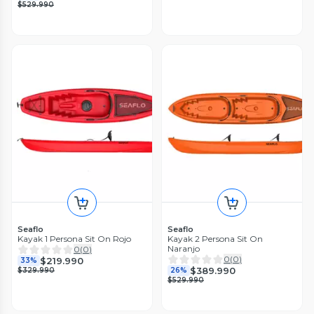
$529.990
Seaflo
Seaflo
Kayak 1 Persona Sit On Rojo
Kayak 2 Persona Sit On
Naranjo
0
(
0
)
0
(
0
)
$219.990
33%
$389.990
$329.990
26%
$529.990