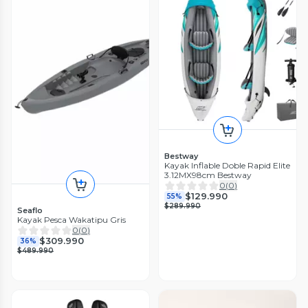
Bestway
Kayak Inflable Doble Rapid Elite
3.12MX98cm Bestway
0
(
0
)
$129.990
55%
$289.990
Seaflo
Kayak Pesca Wakatipu Gris
0
(
0
)
$309.990
36%
$489.990