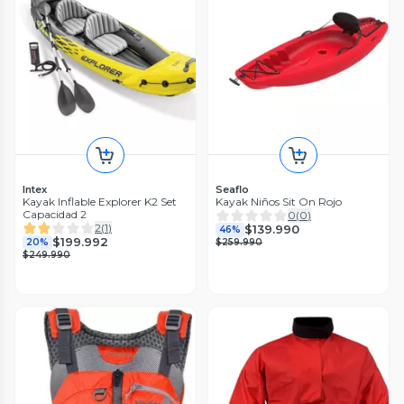
Intex
Seaflo
Kayak Inflable Explorer K2 Set
Kayak Niños Sit On Rojo
Capacidad 2
0
(
0
)
2
(
1
)
$139.990
46%
$199.992
20%
$259.990
$249.990