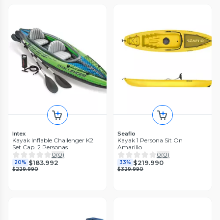
Intex
Seaflo
Kayak Inflable Challenger K2
Kayak 1 Persona Sit On
Set Cap. 2 Personas
Amarillo
0
(
0
)
0
(
0
)
$183.992
$219.990
20%
33%
$229.990
$329.990