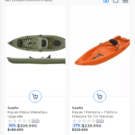
Seaflo
Seaflo
Kayak Pesca Wakatipu
Kayak 1 Persona + 1 Niño o
Upgrade
Mascota Sit On Naranjo
0
(
0
)
0
(
0
)
$309.990
$239.990
36%
27%
$489.990
$329.990