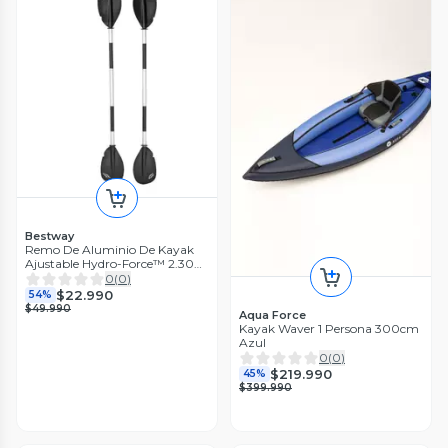
Bestway
Remo De Aluminio De Kayak
Ajustable Hydro-Force™ 2.30M
Bestway
0
(
0
)
$22.990
54%
$49.990
Aqua Force
Kayak Waver 1 Persona 300cm
Azul
0
(
0
)
$219.990
45%
$399.990