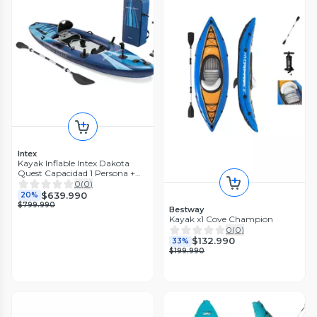
Intex
Kayak Inflable Intex Dakota
Quest Capacidad 1 Persona +
Remos + Inflador Sit-on-top
0
(
0
)
$639.990
20%
$799.990
Bestway
Kayak x1 Cove Champion
0
(
0
)
$132.990
33%
$199.990