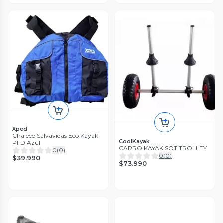
Xped
Chaleco Salvavidas Eco Kayak
CoolKayak
PFD Azul
CARRO KAYAK SOT TROLLEY
0
(
0
)
0
(
0
)
$39.990
$73.990