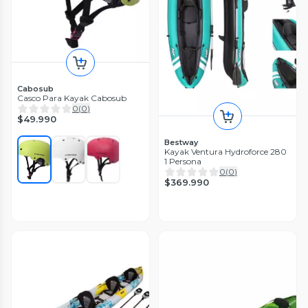
Cabosub
Casco Para Kayak Cabosub
0
(
0
)
$49.990
Bestway
Kayak Ventura Hydroforce 280
1 Persona
0
(
0
)
$369.990