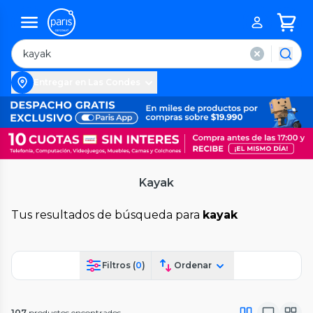
Entregar en Las Condes
Kayak
Tus resultados de búsqueda para
kayak
Filtros (
0
)
Ordenar
107
productos encontrados