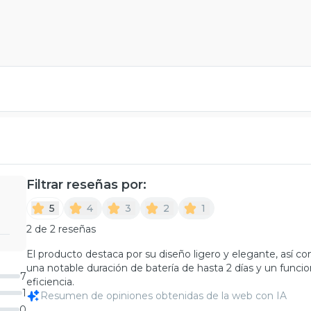
Filtrar reseñas por:
5
4
3
2
1
2 de 2 reseñas
El producto destaca por su diseño ligero y elegante, así 
una notable duración de batería de hasta 2 días y un funci
7
eficiencia.
1
Resumen de opiniones obtenidas de la web con IA
0