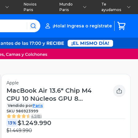
Novios
Mundo
Te
Paris
Paris
ayudamos
¡Hola! Ingresa o regístrate
Apple
MacBook Air 13.6" Chip M4
CPU 10 Núcleos GPU 8
Núcleos 16GB RAM 256GB
Vendido por
Paris
SKU
986923999
SSD Medianoche
4.9
(
8
)
$1.249.990
13%
$1.449.990