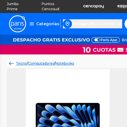
Jumbo
Puntos
Prime
Cencosud
Categorías
Entregar en Las Condes
Tecno
/
Computadores
/
Notebooks