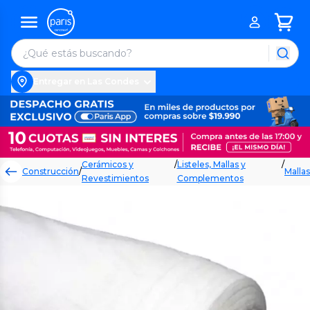
Entregar en Las Condes
Cerámicos y
/
Listeles, Mallas y
/
Construcción
/
Mallas
Revestimientos
Complementos