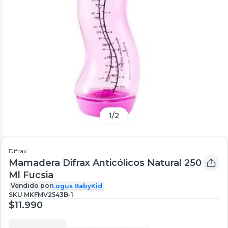
1
/
2
Difrax
Mamadera Difrax Anticólicos Natural 250
Ml Fucsia
Vendido por
Logus BabyKid
SKU
MKFMV2543B-1
$11.990