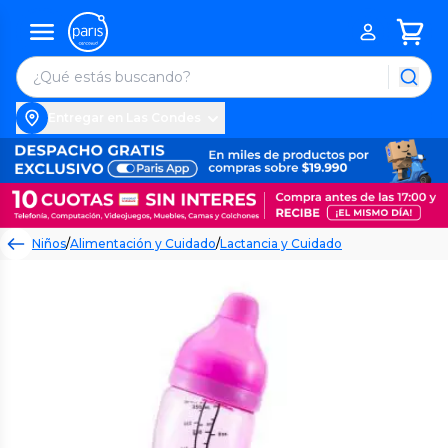
Entregar en Las Condes
Niños
/
Alimentación y Cuidado
/
Lactancia y Cuidado