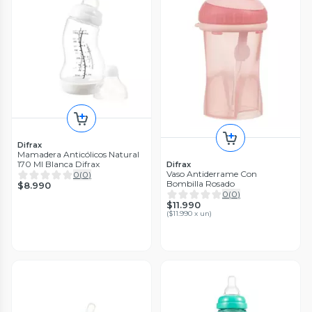
Difrax
Mamadera Anticólicos Natural
170 Ml Blanca Difrax
Difrax
Vaso Antiderrame Con
0
(
0
)
Bombilla Rosado
$8.990
0
(
0
)
$11.990
(
$11.990 x un
)