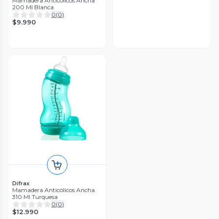
Mamadera Anticólicos Ancha
200 Ml Blanca
0
(
0
)
$9.990
Difrax
Mamadera Anticólicos Ancha
310 Ml Turquesa
0
(
0
)
$12.990