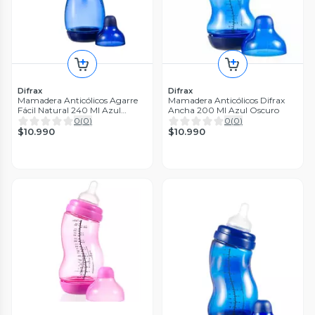
Difrax
Difrax
Mamadera Anticólicos Agarre
Mamadera Anticólicos Difrax
Fácil Natural 240 Ml Azul
Ancha 200 Ml Azul Oscuro
Oscuro
0
(
0
)
0
(
0
)
$10.990
$10.990