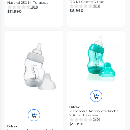
170 Ml Celeste Difrax
Natural 250 Ml Turquesa
0
(
0
)
0
(
0
)
$8.990
$11.990
Difrax
Mamadera Anticólicos Ancha
200 Ml Turquesa
0
(
0
)
$9.990
Difrax