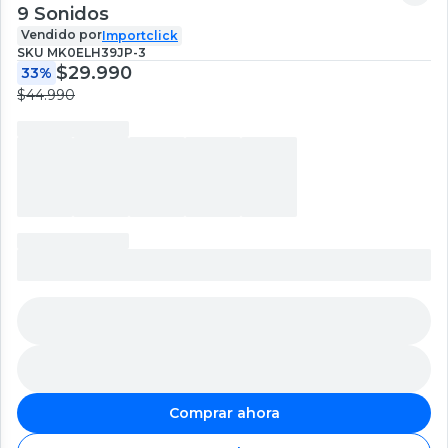
9 Sonidos
Vendido por
Importclick
SKU
MK0ELH39JP-3
$29.990
33%
$44.990
Comprar ahora