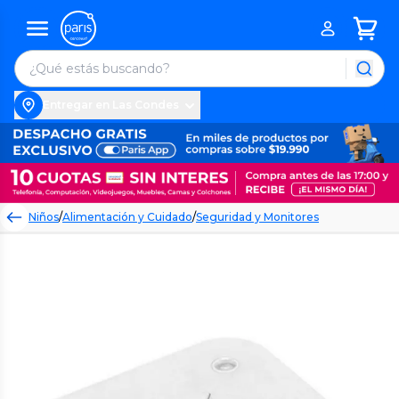
Entregar en Las Condes
Niños
/
Alimentación y Cuidado
/
Seguridad y Monitores