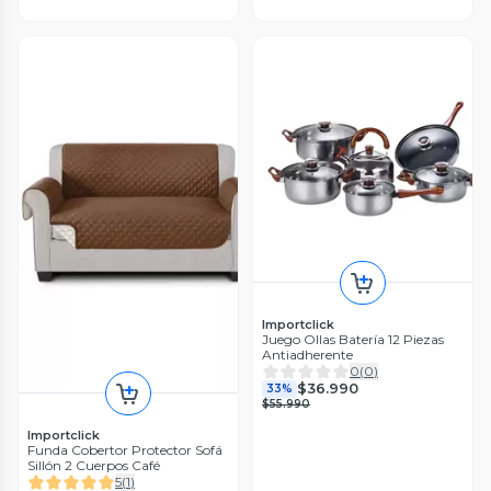
Importclick
Juego Ollas Batería 12 Piezas
Antiadherente
0
(
0
)
$36.990
33%
$55.990
Importclick
Funda Cobertor Protector Sofá
Sillón 2 Cuerpos Café
5
(
1
)