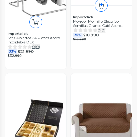
Importclick
Moledor Molinillo Eléctrico
Semillas Granos Café Acero
Inoxidable Profesional
0
(
0
)
Importclick
$10.990
35%
Set Cubiertos 24 Piezas Acero
$16.990
Inoxidable DLX
0
(
0
)
$21.990
33%
$32.990