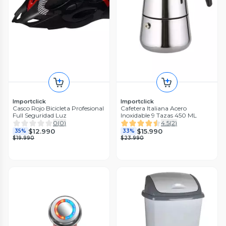
Importclick
Importclick
Casco Rojo Bicicleta Profesional
Cafetera Italiana Acero
Full Seguridad Luz
Inoxidable 9 Tazas 450 ML
0
(
0
)
4.5
(
2
)
$12.990
$15.990
35%
33%
$19.990
$23.990