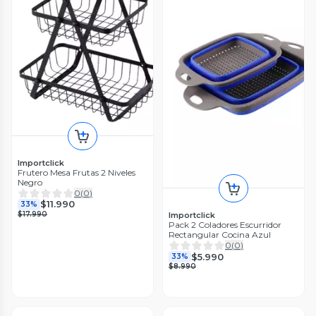
Importclick
Frutero Mesa Frutas 2 Niveles
Negro
0
(
0
)
$11.990
33%
$17.990
Importclick
Pack 2 Coladores Escurridor
Rectangular Cocina Azul
0
(
0
)
$5.990
33%
$8.990