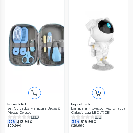
Importclick
Importclick
Set Cuidados Manicure Bebés 8
Lámpara Proyector Astronauta
Piezas Celeste
Galaxia Luz LED /RGB
0
(
0
)
0
(
0
)
$13.990
$19.990
33%
33%
$20.990
$29.990