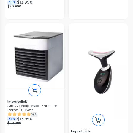
$13.990
33%
$20.990
Importclick
Aire Acondicionado Enfriador
Portátil 8 Watt
5
(
3
)
$13.990
33%
$20.990
Importclick