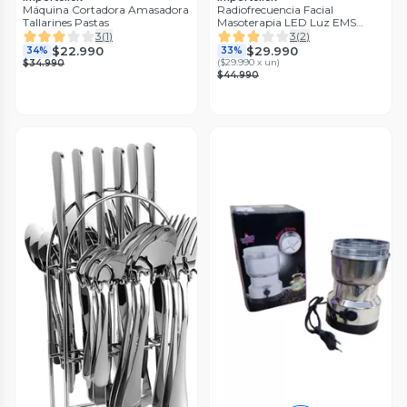
Máquina Cortadora Amasadora
Radiofrecuencia Facial
Tallarines Pastas
Masoterapia LED Luz EMS
Masajeador 6 en 1
3
(
1
)
3
(
2
)
$22.990
$29.990
34%
33%
(
$29.990 x un
)
$34.990
$44.990