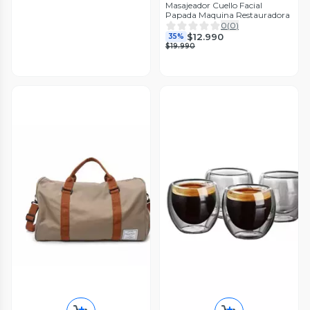
Masajeador Cuello Facial
Papada Maquina Restauradora
0
(
0
)
$12.990
35%
$19.990