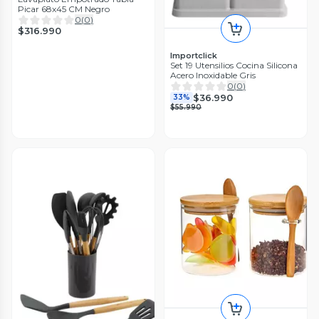
Picar 68x45 CM Negro
0
(
0
)
$316.990
Importclick
Set 19 Utensilios Cocina Silicona
Acero Inoxidable Gris
0
(
0
)
$36.990
33%
$55.990