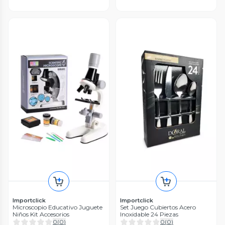
Importclick
Importclick
Microscopio Educativo Juguete
Set Juego Cubiertos Acero
Niños Kit Accesorios
Inoxidable 24 Piezas
0
(
0
)
0
(
0
)