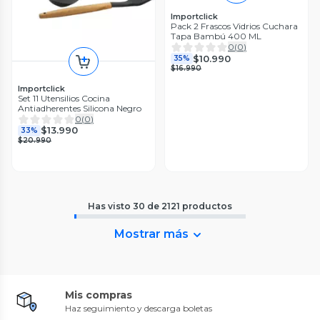
Importclick
Pack 2 Frascos Vidrios Cuchara
Tapa Bambú 400 ML
0
(
0
)
$10.990
35%
$16.990
Importclick
Set 11 Utensilios Cocina
Antiadherentes Silicona Negro
0
(
0
)
$13.990
33%
$20.990
Has visto
30
de
2121
productos
Mostrar más
Mis compras
Haz seguimiento y descarga boletas