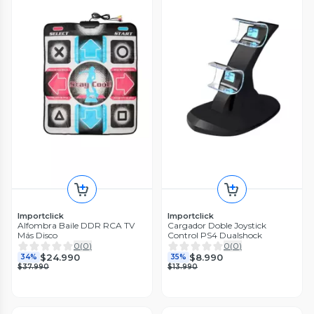
Importclick
Importclick
Alfombra Baile DDR RCA TV
Cargador Doble Joystick
Más Disco
Control PS4 Dualshock
0
(
0
)
0
(
0
)
$24.990
$8.990
34%
35%
$37.990
$13.990