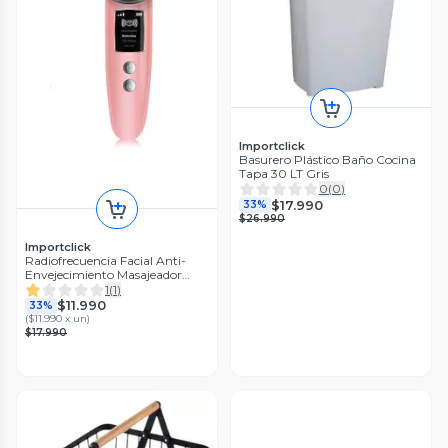
Importclick
Basurero Plástico Baño Cocina
Tapa 30 LT Gris
0
(
0
)
$17.990
33%
$26.990
Importclick
Radiofrecuencia Facial Anti-
Envejecimiento Masajeador
LED
1
(
1
)
$11.990
33%
(
$11.990 x un
)
$17.990