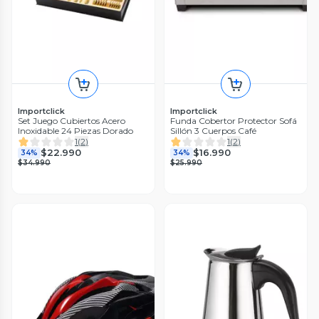
Importclick
Importclick
Set Juego Cubiertos Acero
Funda Cobertor Protector Sofá
Inoxidable 24 Piezas Dorado
Sillón 3 Cuerpos Café
1
(
2
)
1
(
2
)
$22.990
$16.990
34%
34%
$34.990
$25.990