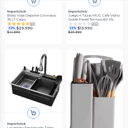
Importclick
Importclick
Bolso Viaje Deporte Gimnasia
Juego 4 Tazas MUG Café Vidrio
35 LT Caqui
Doble Pared Térmico 80 ML
5
(
1
)
0
(
0
)
$29.990
$13.990
33%
33%
$44.990
$20.990
Importclick
Lavaplato Empotrado Tabla