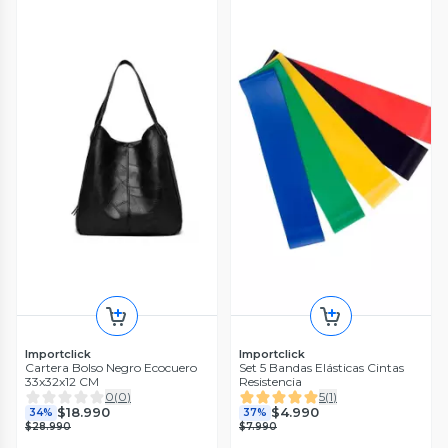
Importclick
Importclick
Cartera Bolso Negro Ecocuero
Set 5 Bandas Elásticas Cintas
33x32x12 CM
Resistencia
0
(
0
)
5
(
1
)
$18.990
$4.990
34%
37%
$28.990
$7.990