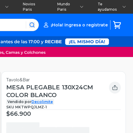
Novios
Mundo
Te
Paris
Paris
ayudamos
¡Hola! Ingresa o regístrate
Tavolo&Bar
MESA PLEGABLE 130X24CM
COLOR BLANCO
Vendido por
Decolimite
SKU
MKTWPQJLMZ-1
$66.900