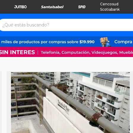
Cencosud
Scotiabank