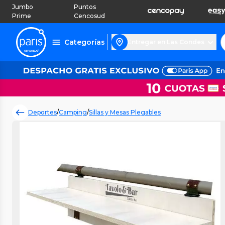
Jumbo
Puntos
Prime
Cencosud
Categorías
Entregar en Las Condes
Deportes
/
Camping
/
Sillas y Mesas Plegables