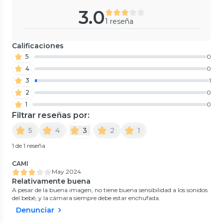
3.0
1 reseña
Calificaciones
5
0
4
0
3
1
2
0
1
0
Filtrar reseñas por:
5
4
3
2
1
1 de 1 reseña
CAMI
May 2024
Relativamente buena
A pesar de la buena imagen, no tiene buena sensibilidad a los sonidos
del bebé, y la cámara siempre debe estar enchufada.
Denunciar