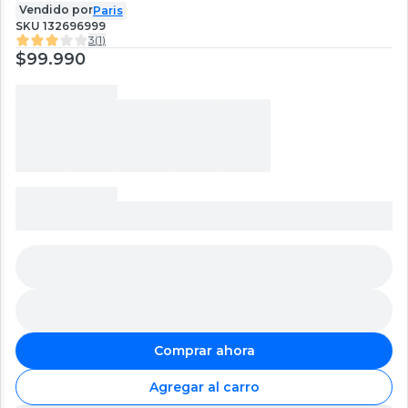
Vendido por
Paris
SKU
132696999
3
(
1
)
$99.990
Comprar ahora
Agregar al carro