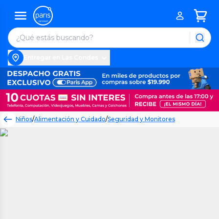
Entregar en Las Condes
Niños
/
Alimentación y Cuidado
/
Seguridad y Monitores