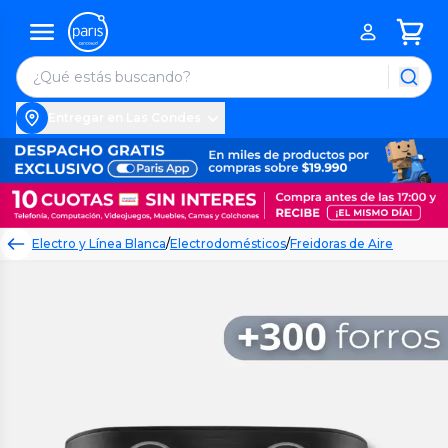
Entregar en Las Condes
Electro y Línea Blanca
/
Electrodomésticos
/
Freidoras de Aire