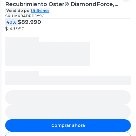
Recubrimiento Oster® DiamondForce,
4L de Capacidad + 300 Forros
Vendido por
Utilísimo
SKU
MKBADPDJY9-1
$89.990
40%
$149.990
Comprar ahora