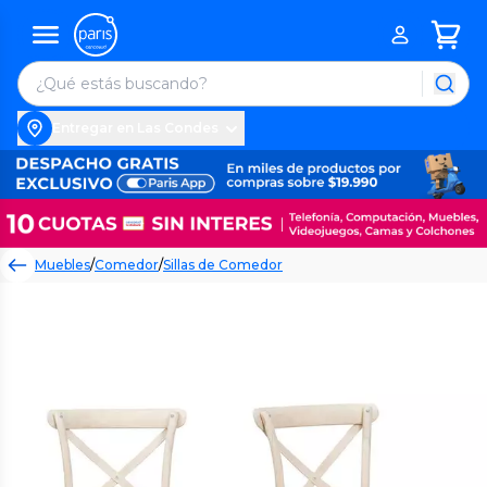
Entregar en Las Condes
Muebles
/
Comedor
/
Sillas de Comedor