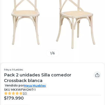
1
/
6
Meya Muebles
Pack 2 unidades Silla comedor
Crossback blanca
Vendido por
Meya Muebles
SKU
MKXWFWGNI7-1
5
(
1
)
$179.990