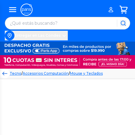
Entregar en Las Condes
Tecno
/
Accesorios Computación
/
Mouse y Teclados