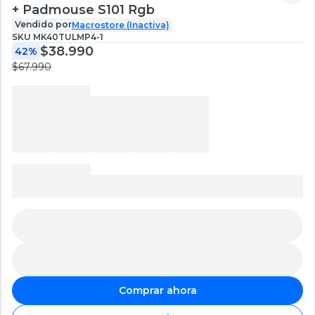
+ Padmouse S101 Rgb
Vendido por
Macrostore (Inactiva)
SKU
MK40TULMP4-1
$38.990
42%
$67.990
Comprar ahora