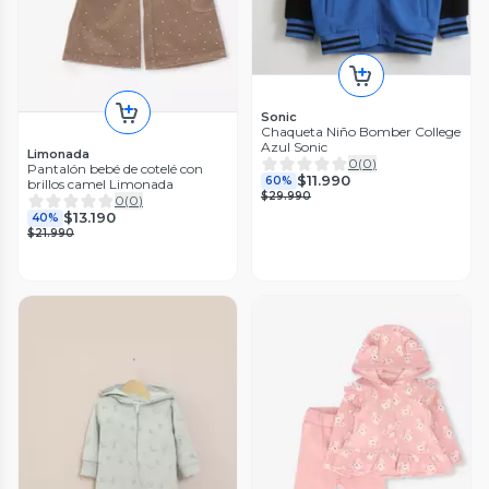
Sonic
Chaqueta Niño Bomber College
Azul Sonic
Limonada
0
(
0
)
Pantalón bebé de cotelé con
$11.990
60%
brillos camel Limonada
$29.990
0
(
0
)
$13.190
40%
$21.990