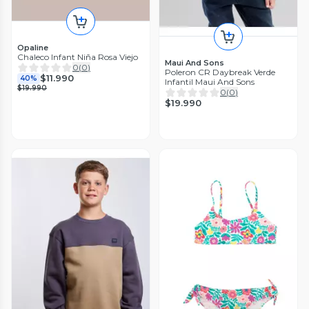
Opaline
Chaleco Infant Niña Rosa Viejo
Maui And Sons
0
(
0
)
Poleron CR Daybreak Verde
$11.990
40%
Infantil Maui And Sons
$19.990
0
(
0
)
$19.990