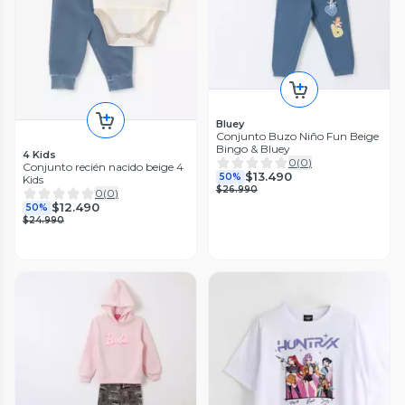
Bluey
Conjunto Buzo Niño Fun Beige
Bingo & Bluey
4 Kids
0
(
0
)
Conjunto recién nacido beige 4
$13.490
50%
Kids
$26.990
0
(
0
)
$12.490
50%
$24.990