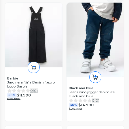
Barbie
Jardinera Niña Denim Negro
Logo Barbie
Black and Blue
0
(
0
)
Jeans niño jogger denim azul
$11.990
60%
Black and blue
$29.990
0
(
0
)
$14.990
40%
$24.990