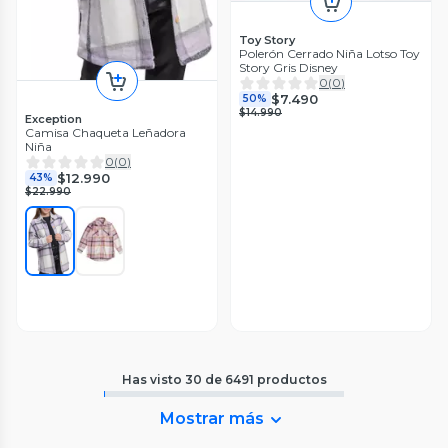
Toy Story
Polerón Cerrado Niña Lotso Toy
Story Gris Disney
0
(
0
)
$7.490
50%
$14.990
Exception
Camisa Chaqueta Leñadora
Niña
0
(
0
)
$12.990
43%
$22.990
Has visto
30
de
6491
productos
Mostrar más