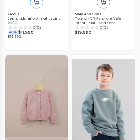
Ficcus
Maui And Sons
Jeans kids niño straight spirit
Poleron CR Farshore Café
249P
Infantil Maui And Sons
0
(
0
)
0
(
0
)
$19.990
$11.990
40%
$19.990