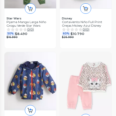
Star Wars
Disney
Pijama Manga Larga Niño
Cortaviento Niño Full Print
Grogu Verde Star Wars
Orejas Mickey Azul Disney
0
(
0
)
0
(
0
)
$8.490
$10.790
50%
60%
$16.990
$26.990