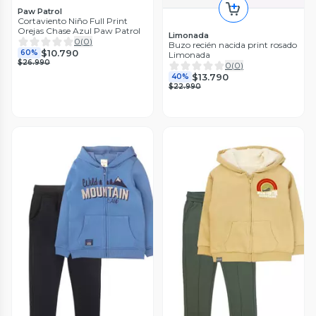
Paw Patrol
Cortaviento Niño Full Print
Orejas Chase Azul Paw Patrol
Limonada
0
(
0
)
Buzo recién nacida print rosado
$10.790
60%
Limonada
$26.990
0
(
0
)
$13.790
40%
$22.990