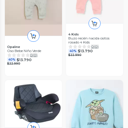
4 Kids
Buzo recién nacida ositos
rosado 4 Kids
0
(
0
)
Opaline
$13.790
Oso Bebe Niño Verde
40%
0
(
0
)
$22.990
$13.790
40%
$22.990