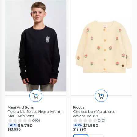
Maui And Sons
Ficcus
Polera ML Solace Negro Infantil
Chaleco bb niña abierto
Maui And Sons
adventure 188
0
(
0
)
0
(
0
)
$9.790
$11.990
30%
40%
$13.990
$19.990