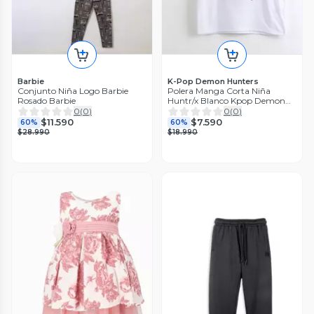
Barbie
K-Pop Demon Hunters
Conjunto Niña Logo Barbie
Polera Manga Corta Niña
Rosado Barbie
Huntr/x Blanco Kpop Demon
Hunters
0
(
0
)
0
(
0
)
$11.590
$7.590
60%
60%
$28.990
$18.990