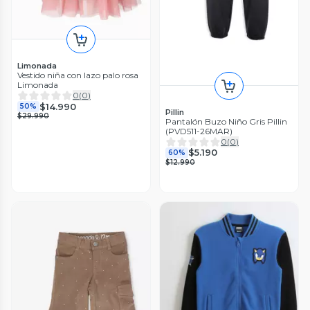
Limonada
Vestido niña con lazo palo rosa
Limonada
0
(
0
)
$14.990
50%
Pillin
$29.990
Pantalón Buzo Niño Gris Pillin
(PVD511-26MAR)
0
(
0
)
$5.190
60%
$12.990