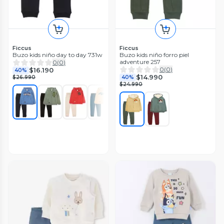
Ficcus
Ficcus
Buzo kids niño day to day 731w
Buzo kids niño forro piel
adventure 257
0
(
0
)
0
(
0
)
$16.190
40%
$14.990
$26.990
40%
$24.990