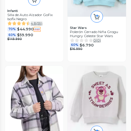
Infanti
Silla de Auto Alzador GoFix
Isofix Negro
4.8
(
59
)
Star Wars
$44.990
70%
Polerón Cerrado Niña Grogu
$59.990
60%
Hungry Celeste Star Wars
$149.990
0
(
0
)
$6.790
60%
$16.990