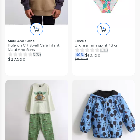
Maui And Sons
Ficcus
Poleron CR Swell Café Infantil
Bikini jr niña spirit 431g
Maui And Sons
0
(
0
)
0
(
0
)
$10.190
40%
$27.990
$16.990