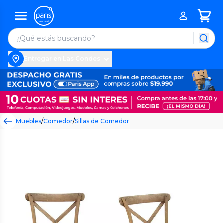
Entregar en Las Condes
Muebles
/
Comedor
/
Sillas de Comedor