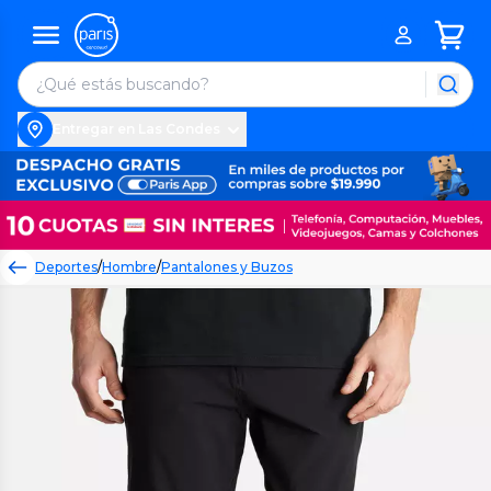
Entregar en Las Condes
Deportes
/
Hombre
/
Pantalones y Buzos