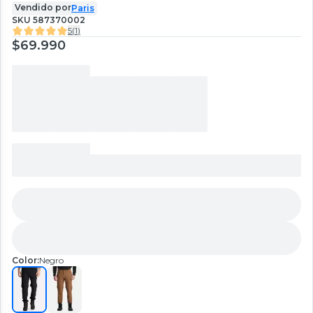
Vendido por
Paris
SKU
587370002
5
(
1
)
$69.990
Color:
Negro