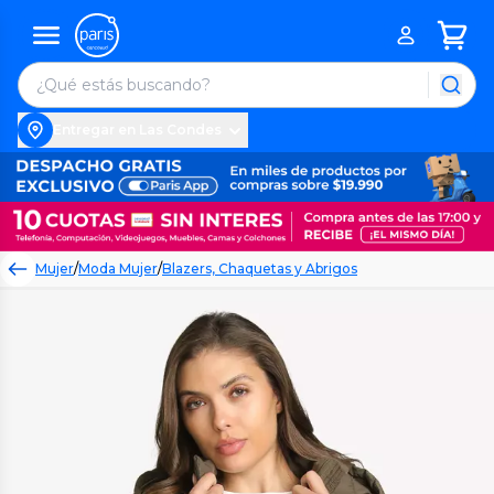
Entregar en Las Condes
Mujer
/
Moda Mujer
/
Blazers, Chaquetas y Abrigos