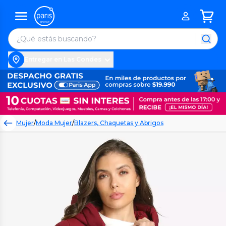
Entregar en Las Condes
Mujer
/
Moda Mujer
/
Blazers, Chaquetas y Abrigos